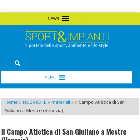
Skip
MENU
MENU
to
content
Sport&Impianti
notizie, prodotti, aziende dello sport facility
MENU
MENU
Home
»
RUBRICHE
»
materiali
»
Il Campo Atletica di San
Giuliano a Mestre (Venezia)
Il Campo Atletica di San Giuliano a Mestre