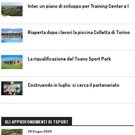
I
nter, un piano di sviluppo per Training Center e Interello
Riaperta dopo i lavori la piscina Colletta di Torino
La riqualificazione del Toano Sport Park
Costruendo in luglio: si cerca il partenariato
GLI APPROFONDIMENTI DI TSPORT
26 Giugno 2026