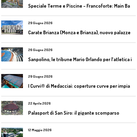
S
peciale Terme e Piscine – Francoforte: Main Bad Bornheim
29 Giugno 2026
C
arate Brianza (Monza e Brianza), nuovo palazzetto dello sport
26 Giugno 2026
S
anpolino, le tribune Mario Orlando per l’atletica indoor
29 Giugno 2026
I
Curvi® di Medacciai: coperture curve per impianti acquatici
22 Aprile 2026
Palasport di San Siro: il gigante scomparso
12 Maggio 2026