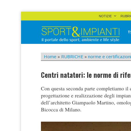
Skip
NOTIZIE
RUBRI
to
content
T
Sport&Impianti
notizie, prodotti, aziende dello sport facility
Home
»
RUBRICHE
»
norme e certificazion
Centri natatori: le norme di rife
Con questa seconda parte completiamo il 
progettazione e realizzazione degli impianti
dell’architetto Giampaolo Martino, omolog
Bicocca di Milano.