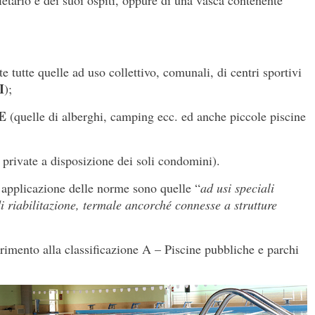
ietario e dei suoi ospiti, oppure di una vasca contenente
 tutte quelle ad uso collettivo, comunali, di centri sportivi
I
);
E
(quelle di alberghi, camping ecc. ed anche piccole piscine
 private a disposizione dei soli condomini).
’applicazione delle norme sono quelle “
ad usi speciali
 di riabilitazione, termale ancorché connesse a strutture
rimento alla classificazione A – Piscine pubbliche e parchi