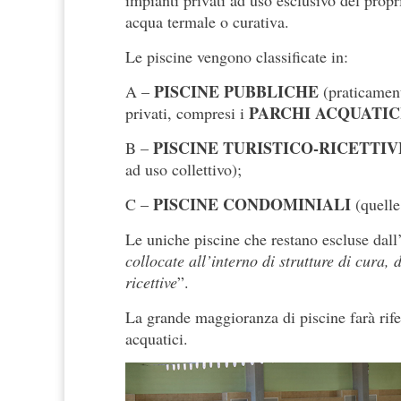
impianti privati ad uso esclusivo del propr
acqua termale o curativa.
Le piscine vengono classificate in:
PISCINE PUBBLICHE
A –
(praticamente
PARCHI ACQUATIC
privati, compresi i
PISCINE TURISTICO-RICETTIV
B –
ad uso collettivo);
PISCINE CONDOMINIALI
C –
(quelle
Le uniche piscine che restano escluse dall
collocate all’interno di strutture di cura,
ricettive
”.
La grande maggioranza di piscine farà rife
acquatici.