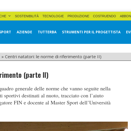
CHE
SOSTENIBILITÀ
TECNOLOGIE
PRODUZIONE
COSTRUENDO
ABBON
SPORT
AZIENDE
TUTTERBA
STRUMENTI PER IL PROGETTISTA
EV
i
»
Centri natatori: le norme di riferimento (parte II)
rimento (parte II)
quadro generale delle norme che vanno seguite nella
 sportivi destinati al nuoto, tracciato con l’aiuto
atore FIN e docente al Master Sport dell’Università