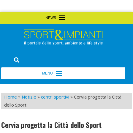
Skip
MENU
MENU
to
content
Sport&Impianti
notizie, prodotti, aziende dello sport facility
MENU
MENU
Home
»
Notizie
»
centri sportivi
»
Cervia progetta la Città
dello Sport
Cervia progetta la Città dello Sport