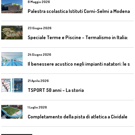
8 Maggio 2026
Palestra scolastica Istituti Corni-Selmi a Modena
23 Giugno 2026
S
peciale Terme e Piscine – Termalismo in Italia: verso una nuova consapevolezza tra l’antico e il moderno
24 Giugno 2026
I
l benessere acustico negli impianti natatori: le soluzioni Celenit
21 Aprile 2026
TSPORT 50 anni – La storia
1 Luglio 2026
C
ompletamento della pista di atletica a Cividale del Friuli (Ud)