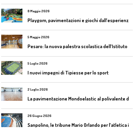
8 Maggio 2026
P
laygom, pavimentazioni e giochi dall’esperienza di Gatim nel reimpiego della gomma usata
5 Maggio 2026
P
esaro: la nuova palestra scolastica dell’Istituto Comprensivo Olivieri
5 Luglio 2026
I nuovi impegni di Tipiesse per lo sport
2 Luglio 2026
L
a pavimentazione Mondoelastic al polivalente di San Rocco Castagnaretta
26 Giugno 2026
S
anpolino, le tribune Mario Orlando per l’atletica indoor