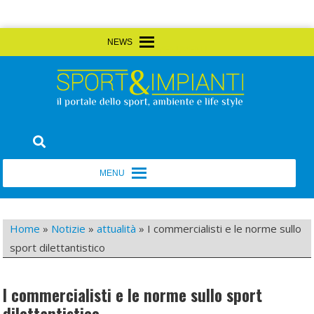
Skip
MENU
MENU
to
content
Sport&Impianti
notizie, prodotti, aziende dello sport facility
MENU
MENU
Home
»
Notizie
»
attualità
»
I commercialisti e le norme sullo
sport dilettantistico
I commercialisti e le norme sullo sport