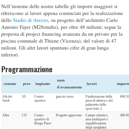
Nell’insieme delle nostre tabelle gli importi maggiori si
riferiscono ai lavori appena cominciati per la realizzazione
dello
Stadio di Arezzo
, su progetto dell’architetto Carlo
Antonio Fayer (M28studio), per oltre 48 milioni; segue la
proposta di project financing avanzata da un privato per la
piscina comunale di Thiene (Vicenza), del valore di 47
milioni. Gli altri lavori spuntano cifre di gran lunga
inferiori.
Programmazione
stato
comune
prov
impianto
lavori
import
d'avanzamento
Alà dei
SS
Centro
gara in corso
Finalizzazione della
669.5
Sardi
sportivo
pista di atletica e del
palazzetto dello
sport lotto 2
Alba
CN
Centro
Progetto approvato
Campo sintetico,
400.0
sportivo di
area multisport e
Borgo Piave
riqualificazione
degli spogliatoi