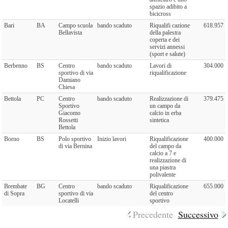
spazio adibito a
bicicross
Bari
BA
Campo scuola
bando scaduto
Riqualifi cazione
618.957
Bellavista
della palestra
coperta e dei
servizi annessi
(sport e salute)
Berbenno
BS
Centro
bando scaduto
Lavori di
304.000
sportivo di via
riqualificazione
Damiano
Chiesa
Bettola
PC
Centro
bando scaduto
Realizzazione di
379.475
Sportivo
un campo da
Giacomo
calcio in erba
Rossetti
sintetica
Bettola
Borno
BS
Polo sportivo
Inizio lavori
Riqualificazione
400.000
di via Bernina
del campo da
calcio a 7 e
realizzazione di
una piastra
polivalente
Brembate
BG
Centro
bando scaduto
Riqualificazione
655.000
di Sopra
sportivo di via
del centro
Locatelli
sportivo
Precedente
Successivo