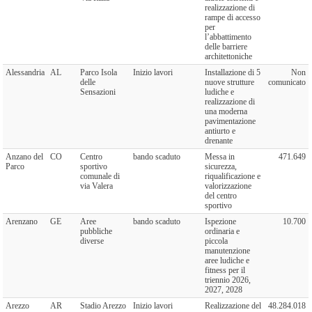
realizzazione di
rampe di accesso
per
l’abbattimento
delle barriere
architettoniche
Alessandria
AL
Parco Isola
Inizio lavori
Installazione di 5
Non
delle
nuove strutture
comunicato
Sensazioni
ludiche e
realizzazione di
una moderna
pavimentazione
antiurto e
drenante
Anzano del
CO
Centro
bando scaduto
Messa in
471.649
Parco
sportivo
sicurezza,
comunale di
riqualificazione e
via Valera
valorizzazione
del centro
sportivo
Arenzano
GE
Aree
bando scaduto
Ispezione
10.700
pubbliche
ordinaria e
diverse
piccola
manutenzione
aree ludiche e
fitness per il
triennio 2026,
2027, 2028
Arezzo
AR
Stadio Arezzo
Inizio lavori
Realizzazione del
48.284.018