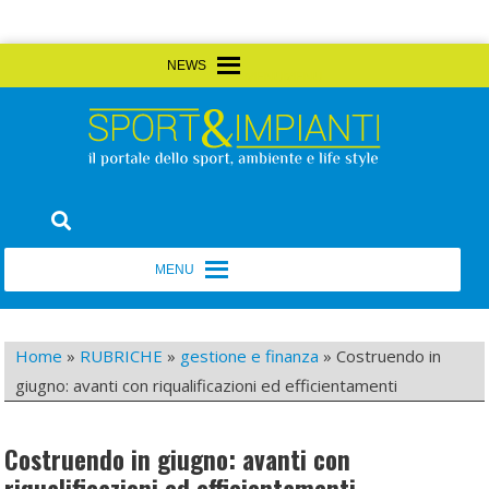
Skip
MENU
MENU
to
content
Sport&Impianti
notizie, prodotti, aziende dello sport facility
MENU
MENU
Home
»
RUBRICHE
»
gestione e finanza
»
Costruendo in
giugno: avanti con riqualificazioni ed efficientamenti
Costruendo in giugno: avanti con