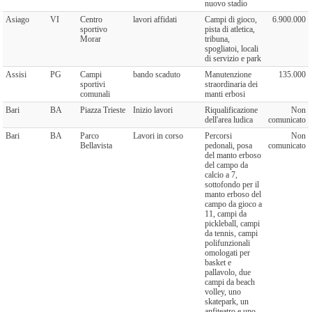
nuovo stadio
Asiago
VI
Centro
lavori affidati
Campi di gioco,
6.900.000
sportivo
pista di atletica,
Morar
tribuna,
spogliatoi, locali
di servizio e park
Assisi
PG
Campi
bando scaduto
Manutenzione
135.000
sportivi
straordinaria dei
comunali
manti erbosi
Bari
BA
Piazza Trieste
Inizio lavori
Riqualificazione
Non
dell'area ludica
comunicato
Bari
BA
Parco
Lavori in corso
Percorsi
Non
Bellavista
pedonali, posa
comunicato
del manto erboso
del campo da
calcio a 7,
sottofondo per il
manto erboso del
campo da gioco a
11, campi da
pickleball, campi
da tennis, campi
polifunzionali
omologati per
basket e
pallavolo, due
campi da beach
volley, uno
skatepark, un
anfiteatro e uno