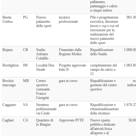
pallamano,
pattinaggio e calcio
a cinque indoor
Bastia
PG
Nuovo
incarico
Pfte e progettazione
961.4
Umbra
palazzetto
professionale
esecutiva, direzione
dello sport
lavori e csp e cse ed
esecuzione per la
realizzazione del
nuovo palazzetto
dello sport
Bojano
CB
Stadio
Finanziato dalla
Riqualificazione
1.000.0
Adriano
Regione Molise
dello Stadio
Colalillo
Bordighera
IM
Località Due
Progetto approvato
completamento del
1.083.0
Strade
lotto II
campo da calcio a
11
Bovisio
MB
Centro
gara in corso
Riqualificazione e
n
masciago
sportivo
gestione del centro
indica
comuanle
sportivo
Franco
Giorgetti
Caggiano
SA
Struttura
gara in corso
Riqualificazione e
1.670.2
polifunzionale
rifunzionalizzazione
via Ciotte
della struttura
Cagliari
CA
Quartiere di
Approvato PFTE
Nuovo spazio
50.0
Is Bingias
pubblico dedicato
all'attività fisica
all'aperto e al