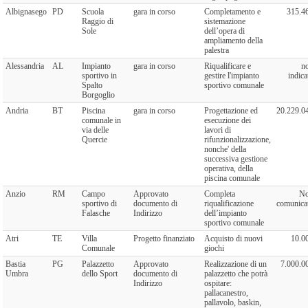
Albignasego
PD
Scuola
gara in corso
Completamento e
315.4
Raggio di
sistemazione
Sole
dell’opera di
ampliamento della
palestra
Alessandria
AL
Impianto
gara in corso
Riqualificare e
n
sportivo in
gestire l'impianto
indica
Spalto
sportivo comunale
Borgoglio
Andria
BT
Piscina
gara in corso
Progettazione ed
20.229.0
comunale in
esecuzione dei
via delle
lavori di
Quercie
rifunzionalizzazione,
nonche' della
successiva gestione
operativa, della
piscina comunale
Anzio
RM
Campo
Approvato
Completa
N
sportivo di
documento di
riqualificazione
comunica
Falasche
Indirizzo
dell’impianto
sportivo comunale
Atri
TE
Villa
Progetto finanziato
Acquisto di nuovi
10.0
Comunale
giochi
Bastia
PG
Palazzetto
Approvato
Realizzazione di un
7.000.0
Umbra
dello Sport
documento di
palazzetto che potrà
Indirizzo
ospitare:
pallacanestro,
pallavolo, baskin,