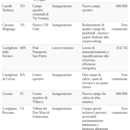
Caselle
TO
Campi
Inaugurazione
Nuovi campi
600.000
Torinese
sportivi
sportivi
comunali di
Via Venaria
Cassano
VA
Nuovo 159
Inaugurazione
Realizzazione di
Non
Magnago
Club
quattro campi da
comunicato
pickleball , bistrot e
spazio dedicato allo
smartworking
Castiglione
MN
Polo
Lavori conclusi
Lavori di
314.735
delle
Natataorio
ammodernamento e
Stiviere
San Pietro
riqualificazione alla
sicurezza,
efficienza
energetica
Castiglione
RA
Centro
Inaugurazione
Due campi da
Non
di Cervia
sportivo
calcio, spazi di
comunicato
servizio e un punto
ristoro
Cesena
FC
Centro
Inaugurazione
Nuovo campo da
600.000
sportivo di
calcio in erba
Villarco
sintetica
Corigliano
CS
Villetta dei
Inaugurazione
Cinque giochi
Non
Rossano
Due Mari di
inclusivi, percorsi
comunicato
Schiavonea
accessibili,
pavimentazione
antitrauma e
lampioni alimentati