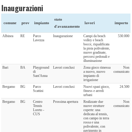
Inaugurazioni
stato
comune
prov
impianto
lavori
importo
d'avanzamento
Albinea
RE
Parco
Inaugurazione
Campi da beach
530.000
Lavezza
volley e beach
bocce, riqualificata
la pista polivalente,
nuove gradinate,
percorsi pedonali e
illuminazione
Bari
BA
Playground
Lavori conclusi
Zona gioco rimessa
Non
di
a nuovo, nuovo
comunicato
Sant'Anna
impianto di
irrigazione
Bergamo
BG
Parco
Lavori conclusi
Nuovi spazi gioco,
24.500
Scattini
fitness e arredi
urbani
Bergamo
BG
Centro
Prossima apertura
Realizzate due
Non
Tennis
nuove strutture
comunicato
Loreto -
coperte: una
CUS
dedicata al tennis,
con campo in terra
rossa e una
polivalente, con
pavimento in