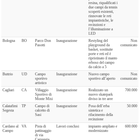
resina, riqualificati i
due campi da tennis
scoperti esistenti,
rinnovate le reti
impiantistiche, le
recinzioni e
l’illuminazione a
LED
Bologna
BO
Parco Don
Inaugurazione
Restyling del
Non
Pasotti
playground da
comunicato
basket, sostituite
porte e reti ed è
ripristinato il manto
erboso del campo
da calcio a 5
Buttrio
UD
Campo
Inaugurazione
Nuovo campo
Non
sportivo
sportivo all’aperto
comunicato
artistico
Cagliari
CA
Villaggio
Inaugurazione
Realizzato un
700.000
Sportivo di
nuovo skatepark
Monte Mixi
diviso in tre aree
Calatafimi
TP
Campo di
Inaugurazione
Posa dell’erba
50.000
Segesta
calcetto di
sintetica e
Sasi
rifacimento della
recinzione
Cardano al
VA
Pista di
Lavori conclusi
impianto ampliato e
600.000
Campo
pattinaggio
modernizzato
di via
Carreggia