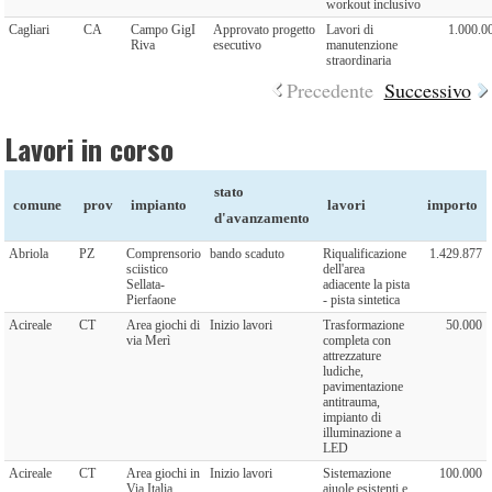
workout inclusivo
Cagliari
CA
Campo GigI
Approvato progetto
Lavori di
1.000.0
Riva
esecutivo
manutenzione
straordinaria
Precedente
Successivo
Lavori in corso
stato
comune
prov
impianto
lavori
importo
d'avanzamento
Abriola
PZ
Comprensorio
bando scaduto
Riqualificazione
1.429.877
sciistico
dell'area
Sellata-
adiacente la pista
Pierfaone
- pista sintetica
Acireale
CT
Area giochi di
Inizio lavori
Trasformazione
50.000
via Merì
completa con
attrezzature
ludiche,
pavimentazione
antitrauma,
impianto di
illuminazione a
LED
Acireale
CT
Area giochi in
Inizio lavori
Sistemazione
100.000
Via Italia
aiuole esistenti e