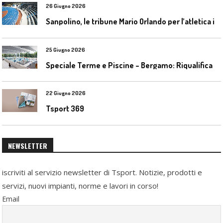
26 Giugno 2026
S
anpolino, le tribune Mario Orlando per l’atletica indoor
25 Giugno 2026
S
peciale Terme e Piscine – Bergamo: Riqualificazione delle piscine Italcementi
22 Giugno 2026
Tsport 369
NEWSLETTER
iscriviti al servizio newsletter di Tsport. Notizie, prodotti e
servizi, nuovi impianti, norme e lavori in corso!
Email