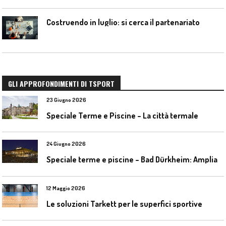
Costruendo in luglio: si cerca il partenariato
GLI APPROFONDIMENTI DI TSPORT
23 Giugno 2026
Speciale Terme e Piscine – La città termale
24 Giugno 2026
S
peciale terme e piscine – Bad Dürkheim: Ampliamento del parco acquatico Salinarium con un’area termale
12 Maggio 2026
Le soluzioni Tarkett per le superfici sportive