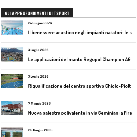
GLI APPROFONDIMENTI DI TSPORT
24 Giugno 2026
I
l benessere acustico negli impianti natatori: le soluzioni Celenit
3 Luglio 2026
L
e applicazioni del manto Regupol Champion AG 4.0 negli impianti di atletica leggera
3 Luglio 2026
R
iqualificazione del centro sportivo Chiolo-Pioltelli a Monza
7 Maggio 2026
N
uova palestra polivalente in via Geminiani a Firenze
26 Giugno 2026