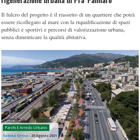
rigenerazione urbana di Pra’ Palmaro
Il fulcro del progetto è il riassetto di un quartiere che potrà
essere ricollegato al mare con la riqualificazione di spazi
pubblici e sportivi e percorsi di valorizzazione urbana,
senza dimenticare la qualità abitativa.
Parchi E Arredo Urbano
Sabina Orrico
-
20 Agosto 2021