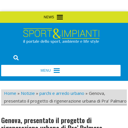
Skip
MENU
MENU
to
content
Sport&Impianti
notizie, prodotti, aziende dello sport facility
MENU
MENU
Home
»
Notizie
»
parchi e arredo urbano
»
Genova,
presentato il progetto di rigenerazione urbana di Pra’ Palmaro
Genova, presentato il progetto di