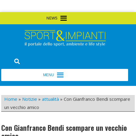
Skip
MENU
MENU
to
content
Sport&Impianti
notizie, prodotti, aziende dello sport facility
MENU
MENU
Home
»
Notizie
»
attualità
»
Con Gianfranco Bendi scompare
un vecchio amico
Con Gianfranco Bendi scompare un vecchio