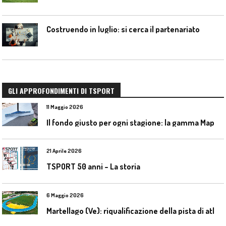
Costruendo in luglio: si cerca il partenariato
GLI APPROFONDIMENTI DI TSPORT
11 Maggio 2026
I
l fondo giusto per ogni stagione: la gamma Mapecoat TNS Base Coat di Mapei
21 Aprile 2026
TSPORT 50 anni – La storia
6 Maggio 2026
M
artellago (Ve): riqualificazione della pista di atletica