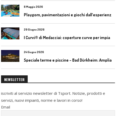
8 Maggio 2026
P
laygom, pavimentazioni e giochi dall’esperienza di Gatim nel reimpiego della gomma usata
29 Giugno 2026
I
Curvi® di Medacciai: coperture curve per impianti acquatici
24 Giugno 2026
S
peciale terme e piscine – Bad Dürkheim: Ampliamento del parco acquatico Salinarium con un’area termale
NEWSLETTER
iscriviti al servizio newsletter di Tsport. Notizie, prodotti e
servizi, nuovi impianti, norme e lavori in corso!
Email