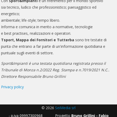
Con
Sport&Impianti
è un riferimento per il mondo sportivo
sia tecnico, ludico che professionistico; paesaggistico ed
energetico;
ambientale; life-style; tempo libero.
Informa e comunica in merito a normative, tecnologie
e best practises, realizzazioni e operatori.
Tsport, Mappa dei Fornitori e Tutterba
sono tre testate di
punta che entrano a far parte di un'informazione quotidiana e
puntuale sugli eventi di settore.
Sport&Impianti è una testata quotidiana registrata presso il
Tribunale di Monza n.2/2022 Reg. Stampa e n.7019/2021 N.C..
Direttore Responsabile Bruno Grillini
Privacy policy
© 2026
SeiMedia srl
- p.iva 09997300968 Progetto
Bruno Grillini - Fabio