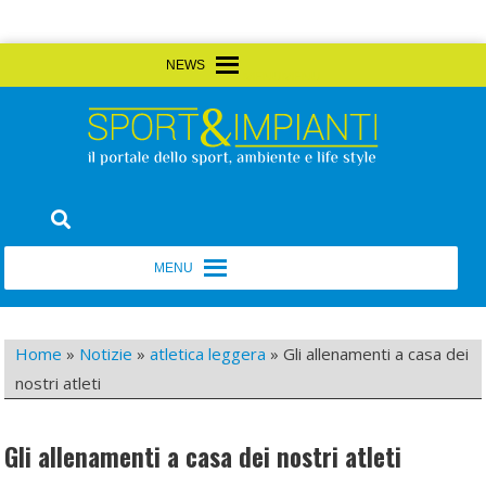
Skip
MENU
MENU
to
content
Sport&Impianti
notizie, prodotti, aziende dello sport facility
MENU
MENU
Home
»
Notizie
»
atletica leggera
»
Gli allenamenti a casa dei
nostri atleti
Gli allenamenti a casa dei nostri atleti