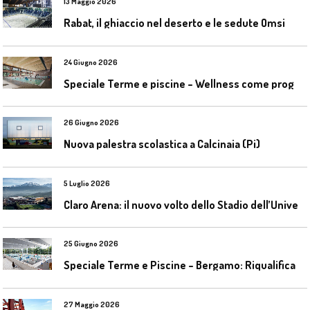
13 Maggio 2026
Rabat, il ghiaccio nel deserto e le sedute Omsi
24 Giugno 2026
S
peciale Terme e piscine – Wellness come progetto contemporaneo
26 Giugno 2026
Nuova palestra scolastica a Calcinaia (Pi)
5 Luglio 2026
C
laro Arena: il nuovo volto dello Stadio dell’Universidad Católica
25 Giugno 2026
S
peciale Terme e Piscine – Bergamo: Riqualificazione delle piscine Italcementi
27 Maggio 2026