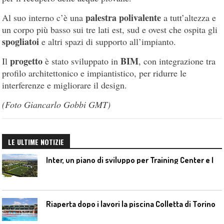
palestra polivalente
Al suo interno c’è una
a tutt’altezza e
un corpo più basso sui tre lati est, sud e ovest che ospita gli
spogliatoi
e altri spazi di supporto all’impianto.
progetto
BIM
Il
è stato sviluppato in
, con integrazione tra
profilo architettonico e impiantistico, per ridurre le
interferenze e migliorare il design.
(Foto Giancarlo Gobbi GMT)
LE ULTIME NOTIZIE
I
nter, un piano di sviluppo per Training Center e Interello
Riaperta dopo i lavori la piscina Colletta di Torino