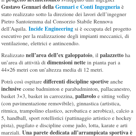
Gustavo Gennari della
Gennari e Conti Ingegneria
è
stato realizzato sotto la direzione dei lavori dell’ingegner
Pietro Santoiemma dal Consorzio Stabile Rennova
Incide Engineering
dell’Aquila.
si è occupata del progetto
esecutivo per la realizzazione degli impianti meccanici, di
ventilazione, elettrici e antincendio.
nell’area dell’ex galoppatoio
palazzetto
Realizzato
, il
ha
dimensioni nette
un’area di attività di
in pianta pari a
44×26 metri con un’altezza media di 12 metri.
differenti discipline sportive
Potrà così ospitare
anche
inclusive
come badminton e parabadminton, pallacanestro,
pallavolo
basket 3×3, basket in carrozzina,
e sitting volley
(con pavimentazione removibile), ginnastica (artistica,
ritmica, trampolino elastico, acrobatica e aerobica), calcio a
5, handball, sport rotellistici (pattinaggio artistico e hockey
pista), pugilato e discipline come judo, lotta, karate e arti
Una parete dedicata all’arrampicata sportiva è
marziali.