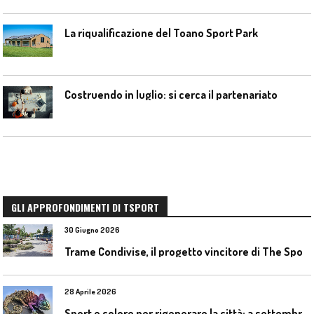
La riqualificazione del Toano Sport Park
Costruendo in luglio: si cerca il partenariato
GLI APPROFONDIMENTI DI TSPORT
30 Giugno 2026
T
rame Condivise, il progetto vincitore di The Sport District per Codroipo
28 Aprile 2026
S
port e colore per rigenerare la città: a settembre il convegno COLORI URBANI al Mapei Stadium