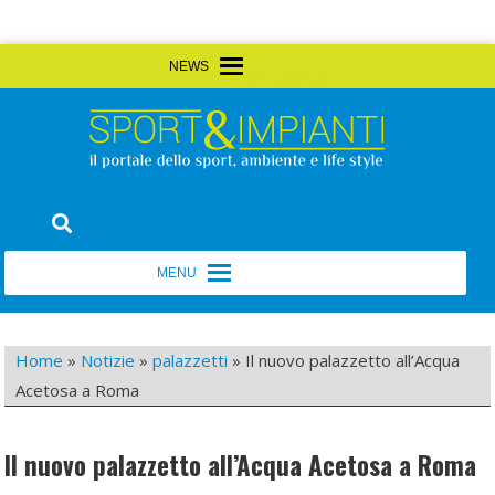
Skip
MENU
MENU
to
content
Sport&Impianti
notizie, prodotti, aziende dello sport facility
MENU
MENU
Home
»
Notizie
»
palazzetti
»
Il nuovo palazzetto all’Acqua
Acetosa a Roma
Il nuovo palazzetto all’Acqua Acetosa a Roma