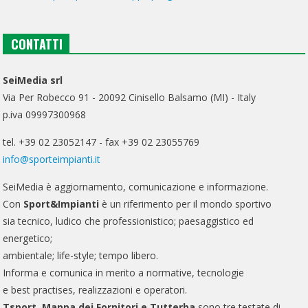
CONTATTI
SeiMedia srl
Via Per Robecco 91 - 20092 Cinisello Balsamo (MI) - Italy
p.iva 09997300968
tel. +39 02 23052147 - fax +39 02 23055769
info@sporteimpianti.it
SeiMedia è aggiornamento, comunicazione e informazione.
Con
Sport&Impianti
è un riferimento per il mondo sportivo
sia tecnico, ludico che professionistico; paesaggistico ed
energetico;
ambientale; life-style; tempo libero.
Informa e comunica in merito a normative, tecnologie
e best practises, realizzazioni e operatori.
Tsport, Mappa dei Fornitori e Tutterba
sono tre testate di