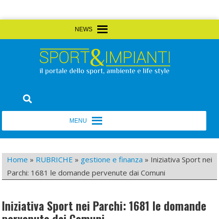
Skip
MENU
MENU
to
content
Sport&Impianti
notizie, prodotti, aziende dello sport facility
MENU
MENU
Home
»
RUBRICHE
»
gestione e finanza
»
Iniziativa Sport nei
Parchi: 1681 le domande pervenute dai Comuni
Iniziativa Sport nei Parchi: 1681 le domande