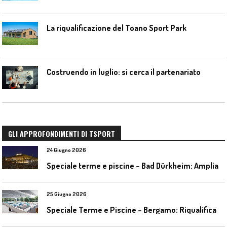
La riqualificazione del Toano Sport Park
Costruendo in luglio: si cerca il partenariato
GLI APPROFONDIMENTI DI TSPORT
24 Giugno 2026
S
peciale terme e piscine – Bad Dürkheim: Ampliamento del parco acquatico Salinarium con un’area termale
25 Giugno 2026
S
peciale Terme e Piscine – Bergamo: Riqualificazione delle piscine Italcementi