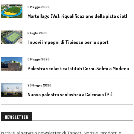
6 Maggio 2026
M
artellago (Ve): riqualificazione della pista di atletica
5 Luglio 2026
I nuovi impegni di Tipiesse per lo sport
8 Maggio 2026
Palestra scolastica Istituti Corni-Selmi a Modena
26 Giugno 2026
Nuova palestra scolastica a Calcinaia (Pi)
NEWSLETTER
iscriviti al servizio newsletter di Tsport. Notizie, prodotti e