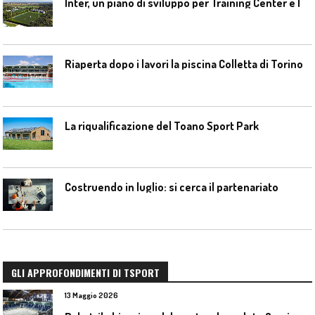
I
nter, un piano di sviluppo per Training Center e Interello
Riaperta dopo i lavori la piscina Colletta di Torino
La riqualificazione del Toano Sport Park
Costruendo in luglio: si cerca il partenariato
GLI APPROFONDIMENTI DI TSPORT
13 Maggio 2026