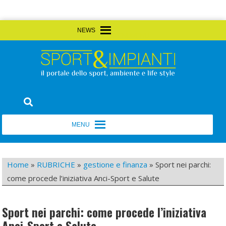
Skip
MENU
MENU
to
content
Sport&Impianti
notizie, prodotti, aziende dello sport facility
MENU
MENU
Home
»
RUBRICHE
»
gestione e finanza
»
Sport nei parchi:
come procede l’iniziativa Anci-Sport e Salute
Sport nei parchi: come procede l’iniziativa