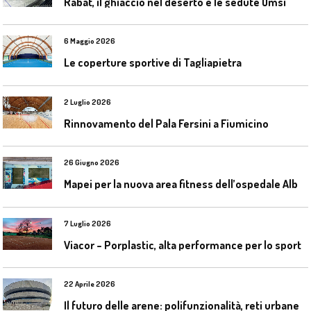
Rabat, il ghiaccio nel deserto e le sedute Omsi
6 Maggio 2026
Le coperture sportive di Tagliapietra
2 Luglio 2026
Rinnovamento del Pala Fersini a Fiumicino
26 Giugno 2026
M
apei per la nuova area fitness dell’ospedale Alba-Bra
7 Luglio 2026
Viacor – Porplastic, alta performance per lo sport
22 Aprile 2026
I
l futuro delle arene: polifunzionalità, reti urbane e competizione globale