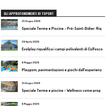
GLI APPROFONDIMENTI DI TSPORT
25 Giugno 2026
S
peciale Terme e Piscine – Pré-Saint-Didier: Riqualificazione della piscina coperta
29 Aprile 2026
Evolplay riqualifica i campi polivalenti di Colfosco
8 Maggio 2026
P
laygom, pavimentazioni e giochi dall’esperienza di Gatim nel reimpiego della gomma usata
24 Giugno 2026
S
peciale Terme e piscine – Wellness come progetto contemporaneo
6 Maggio 2026