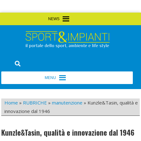
Skip
MENU
MENU
to
content
Sport&Impianti
notizie, prodotti, aziende dello sport facility
MENU
MENU
Home
»
RUBRICHE
»
manutenzione
»
Kunzle&Tasin, qualità e
innovazione dal 1946
Kunzle&Tasin, qualità e innovazione dal 1946