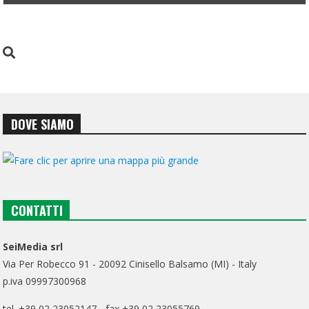
DOVE SIAMO
CONTATTI
SeiMedia srl
Via Per Robecco 91 - 20092 Cinisello Balsamo (MI) - Italy
p.iva 09997300968
tel. +39 02 23052147 - fax +39 02 23055769