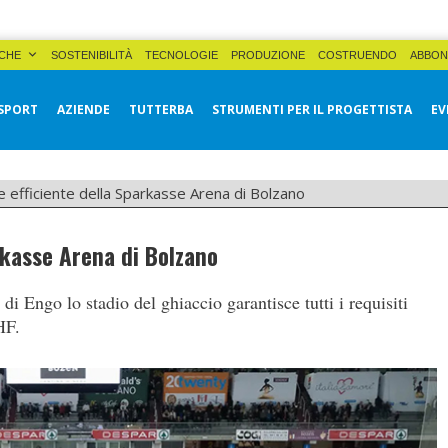
CHE
SOSTENIBILITÀ
TECNOLOGIE
PRODUZIONE
COSTRUENDO
ABBON
SPORT
AZIENDE
TUTTERBA
STRUMENTI PER IL PROGETTISTA
EV
e efficiente della Sparkasse Arena di Bolzano
rkasse Arena di Bolzano
 di Engo lo stadio del ghiaccio garantisce tutti i requisiti
HF.