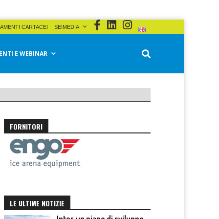
AMENTI CARTACEI
SEIMEDIA
ENTI E WEBINAR
FORNITORI
LE ULTIME NOTIZIE
Inter, un piano di sviluppo