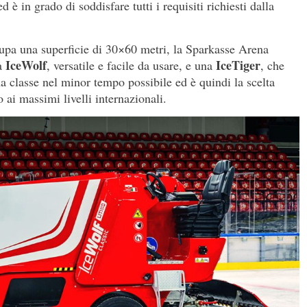
d è in grado di soddisfare tutti i requisiti richiesti dalla
upa una superficie di 30×60 metri, la Sparkasse Arena
IceWolf
IceTiger
na
, versatile e facile da usare, e una
, che
a classe nel minor tempo possibile ed è quindi la scelta
o ai massimi livelli internazionali.