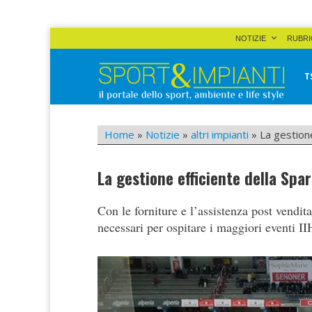
Skip
NOTIZIE
RUBRI
to
content
T
Sport&Impianti
notizie, prodotti, aziende dello sport facility
Home
»
Notizie
»
altri impianti
»
La gestion
La gestione efficiente della Spa
Con le forniture e l’assistenza post vendita
necessari per ospitare i maggiori eventi II