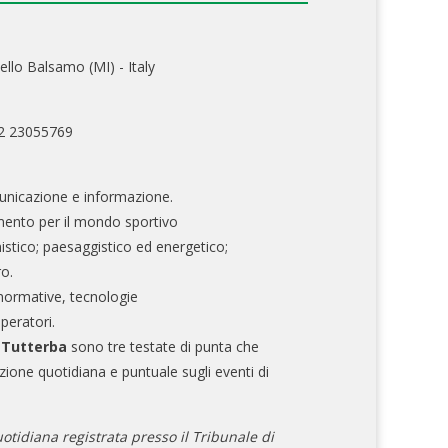
ello Balsamo (MI) - Italy
02 23055769
nicazione e informazione.
mento per il mondo sportivo
nistico; paesaggistico ed energetico;
ro.
normative, tecnologie
operatori.
e Tutterba
sono tre testate di punta che
zione quotidiana e puntuale sugli eventi di
otidiana registrata presso il Tribunale di