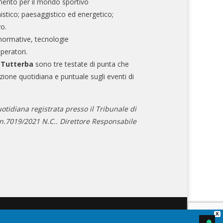
mento per il mondo sportivo
nistico; paesaggistico ed energetico;
ro.
normative, tecnologie
operatori.
e Tutterba
sono tre testate di punta che
zione quotidiana e puntuale sugli eventi di
otidiana registrata presso il Tribunale di
.7019/2021 N.C.. Direttore Responsabile
X