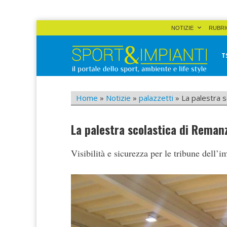
Skip
NOTIZIE
RUBRI
to
content
T
Sport&Impianti
notizie, prodotti, aziende dello sport facility
Home
»
Notizie
»
palazzetti
»
La palestra 
La palestra scolastica di Reman
Visibilità e sicurezza per le tribune dell’i