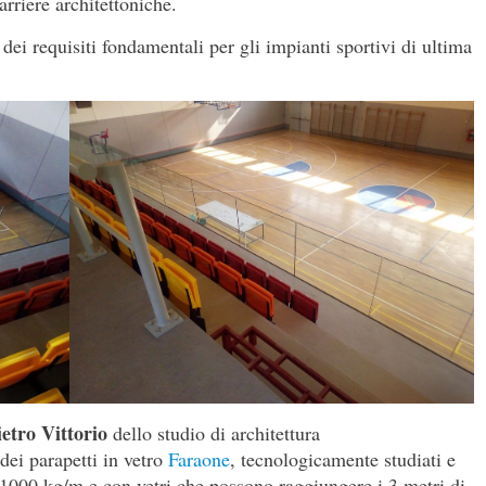
arriere architettoniche.
 dei requisiti fondamentali per gli impianti sportivi di ultima
ietro Vittorio
dello studio di architettura
 dei parapetti in vetro
Faraone
, tecnologicamente studiati e
i 1000 kg/m e con vetri che possono raggiungere i 3 metri di