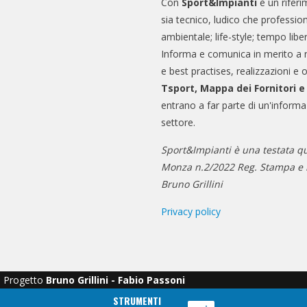
Con
Sport&Impianti
è un riferi
sia tecnico, ludico che professio
ambientale; life-style; tempo libe
Informa e comunica in merito a 
e best practises, realizzazioni e 
Tsport, Mappa dei Fornitori 
entrano a far parte di un'informa
settore.
Sport&Impianti è una testata qu
Monza n.2/2022 Reg. Stampa e n
Bruno Grillini
Privacy policy
Progetto
Bruno Grillini - Fabio Passoni
STRUMENTI