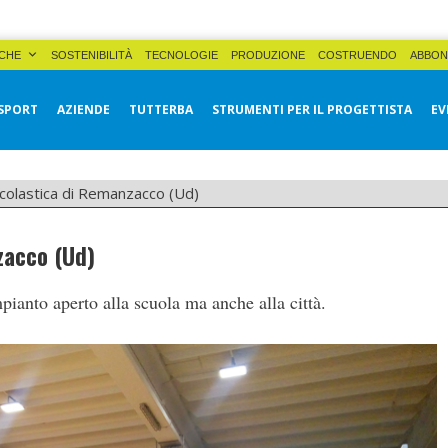
CHE
SOSTENIBILITÀ
TECNOLOGIE
PRODUZIONE
COSTRUENDO
ABBON
SPORT
AZIENDE
TUTTERBA
STRUMENTI PER IL PROGETTISTA
EV
scolastica di Remanzacco (Ud)
zacco (Ud)
mpianto aperto alla scuola ma anche alla città.