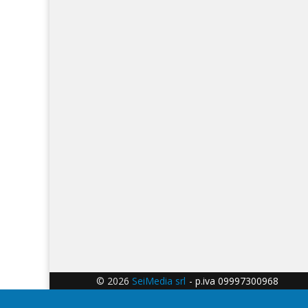
© 2026
SeiMedia srl
- p.iva 09997300968 