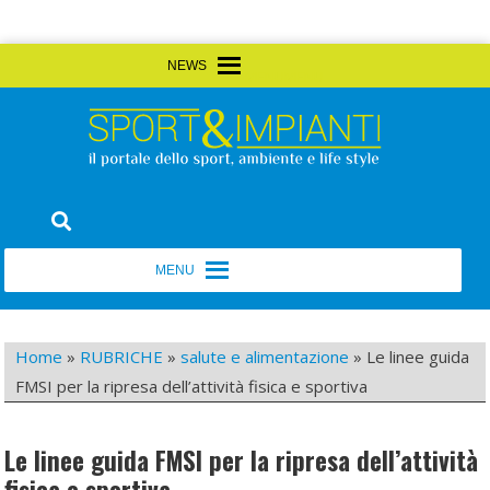
Skip
MENU
MENU
to
content
Sport&Impianti
notizie, prodotti, aziende dello sport facility
MENU
MENU
Home
»
RUBRICHE
»
salute e alimentazione
»
Le linee guida
FMSI per la ripresa dell’attività fisica e sportiva
Le linee guida FMSI per la ripresa dell’attività