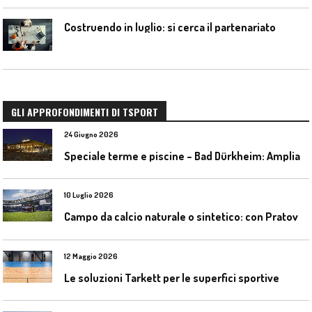
Costruendo in luglio: si cerca il partenariato
GLI APPROFONDIMENTI DI TSPORT
24 Giugno 2026
S
peciale terme e piscine – Bad Dürkheim: Ampliamento del parco acquatico Salinarium con un’area termale
10 Luglio 2026
C
ampo da calcio naturale o sintetico: con Pratoverde la manutenzione fa la differenza
12 Maggio 2026
Le soluzioni Tarkett per le superfici sportive