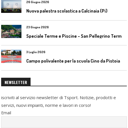
26 Giugno 2026
Nuova palestra scolastica a Calcinaia (Pi)
23 Giugno 2026
S
peciale Terme e Piscine – San Pellegrino Terme da ieri a domani
3 Luglio 2026
Campo polivalente per la scuola Cino da Pistoia
NEWSLETTER
iscriviti al servizio newsletter di Tsport. Notizie, prodotti e
servizi, nuovi impianti, norme e lavori in corso!
Email