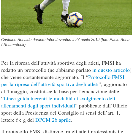
Cristiano Ronaldo durante Inter-Juventus il 27 aprile 2019 (foto Paolo Bona
/ Shuterstock).
Per la ripresa dell’attività sportiva degli atleti, FMSI ha
redatto un protocollo (ne abbiamo parlato
in questo articolo
)
che viene costantemente aggiornato. Il “
Protocollo FMSI
per la ripresa dell’attività sportiva degli atleti
”, aggiornato
al 4 maggio, costituisce la base per l’emanazione delle
“
Linee guida inerenti le modalità di svolgimento deli
allenamenti degli sport individuali
” pubblicate dall’Ufficio
sport della Presidenza del Consiglio ai sensi dell’art. 1,
lettere f e g del
DPCM 26 aprile
.
Il protocollo FMSI distingue tra gli atleti professionisti e