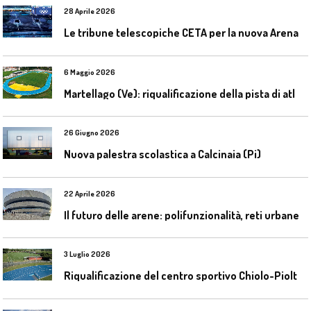
28 Aprile 2026
L
e tribune telescopiche CETA per la nuova Arena Santa Giulia di Milano
6 Maggio 2026
M
artellago (Ve): riqualificazione della pista di atletica
26 Giugno 2026
Nuova palestra scolastica a Calcinaia (Pi)
22 Aprile 2026
I
l futuro delle arene: polifunzionalità, reti urbane e competizione globale
3 Luglio 2026
R
iqualificazione del centro sportivo Chiolo-Pioltelli a Monza