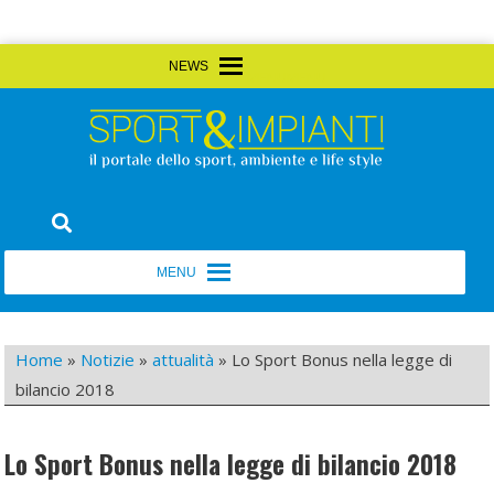
Skip
MENU
MENU
to
content
Sport&Impianti
notizie, prodotti, aziende dello sport facility
MENU
MENU
Home
»
Notizie
»
attualità
»
Lo Sport Bonus nella legge di
bilancio 2018
Lo Sport Bonus nella legge di bilancio 2018