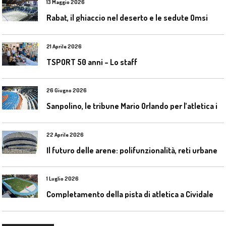
13 Maggio 2026
Rabat, il ghiaccio nel deserto e le sedute Omsi
21 Aprile 2026
TSPORT 50 anni – Lo staff
26 Giugno 2026
S
anpolino, le tribune Mario Orlando per l’atletica indoor
22 Aprile 2026
I
l futuro delle arene: polifunzionalità, reti urbane e competizione globale
1 Luglio 2026
C
ompletamento della pista di atletica a Cividale del Friuli (Ud)