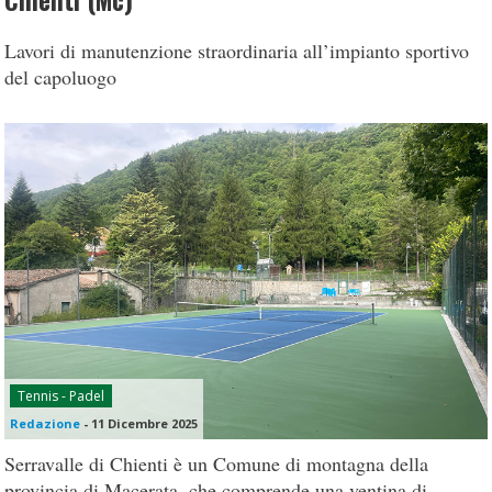
Chienti (Mc)
Lavori di manutenzione straordinaria all’impianto sportivo
del capoluogo
Tennis - Padel
Redazione
-
11 Dicembre 2025
Serravalle di Chienti è un Comune di montagna della
provincia di Macerata, che comprende una ventina di