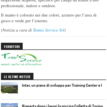
professionale, indoor e outdoor.
Il manto è colorato nei due colori, azzurro per l’area di
gioco e verde per l’esterno.
(Notizia a cura di
Tennis Service Srl
)
FORNITORI
LE ULTIME NOTIZIE
I
nter, un piano di sviluppo per Training Center e Interello
Riaperta dopo i lavori la piscina Colletta di Torino