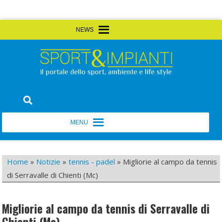
Skip
MENU
MENU
to
content
Sport&Impianti
notizie, prodotti, aziende dello sport facility
MENU
MENU
Home
»
Notizie
»
tennis - padel
»
Migliorie al campo da tennis
di Serravalle di Chienti (Mc)
Migliorie al campo da tennis di Serravalle di