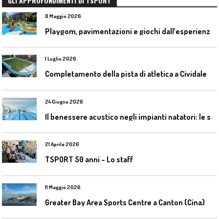
GLI APPROFONDIMENTI DI TSPORT
8 Maggio 2026
P
laygom, pavimentazioni e giochi dall’esperienza di Gatim nel reimpiego della gomma usata
1 Luglio 2026
C
ompletamento della pista di atletica a Cividale del Friuli (Ud)
24 Giugno 2026
I
l benessere acustico negli impianti natatori: le soluzioni Celenit
21 Aprile 2026
TSPORT 50 anni – Lo staff
11 Maggio 2026
Greater Bay Area Sports Centre a Canton (Cina)