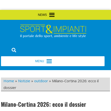
Skip
MENU
MENU
to
content
Sport&Impianti
notizie, prodotti, aziende dello sport facility
MENU
MENU
Home
»
Notizie
»
outdoor
»
Milano-Cortina 2026: ecco il
dossier
Milano-Cortina 2026: ecco il dossier