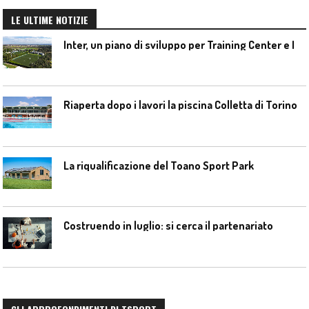
LE ULTIME NOTIZIE
I
nter, un piano di sviluppo per Training Center e Interello
Riaperta dopo i lavori la piscina Colletta di Torino
La riqualificazione del Toano Sport Park
Costruendo in luglio: si cerca il partenariato