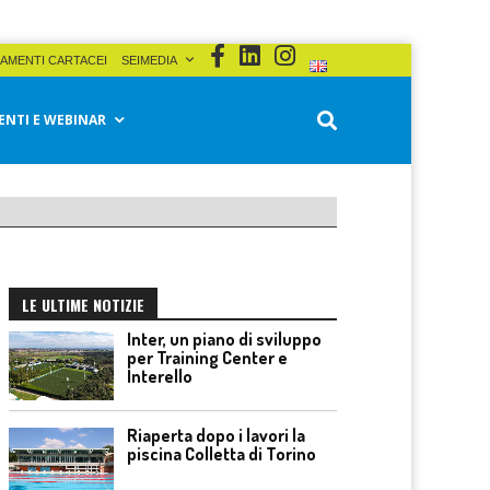
AMENTI CARTACEI
SEIMEDIA
ENTI E WEBINAR
LE ULTIME NOTIZIE
Inter, un piano di sviluppo
per Training Center e
Interello
Riaperta dopo i lavori la
piscina Colletta di Torino