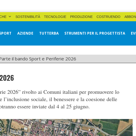
CHE
SOSTENIBILITÀ
TECNOLOGIE
PRODUZIONE
COSTRUENDO
ABBON
SPORT
AZIENDE
TUTTERBA
STRUMENTI PER IL PROGETTISTA
EV
Parte il bando Sport e Periferie 2026
 2026
erie 2026” rivolto ai Comuni italiani per promuovere lo
re l’inclusione sociale, il benessere e la coesione delle
otranno essere inviate dal 4 al 25 giugno.