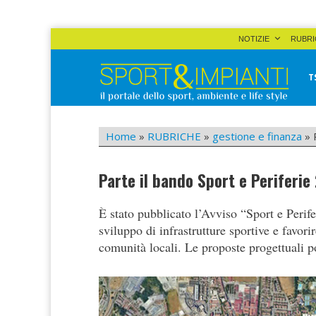
Skip
NOTIZIE
RUBRI
to
content
T
Sport&Impianti
notizie, prodotti, aziende dello sport facility
Home
»
RUBRICHE
»
gestione e finanza
»
Parte il bando Sport e Periferie
È stato pubblicato l’Avviso “Sport e Perif
sviluppo di infrastrutture sportive e favori
comunità locali. Le proposte progettuali p