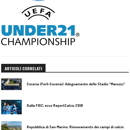
ARTICOLI CORRELATI
C
esena (Forlì-Cesena): Adeguamento dello Stadio “Manuzzi” per gli Europei Under 21
Dalla FIGC, ecco ReportCalcio 2018
Repubblica di San Marino: Rinnovamento dei campi di calcio