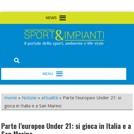
Skip
MENU
MENU
to
content
Sport&Impianti
notizie, prodotti, aziende dello sport facility
MENU
MENU
Home
»
Notizie
»
attualità
»
Parte l’europeo Under 21: si
gioca in Italia e a San Marino
Parte l’europeo Under 21: si gioca in Italia e a