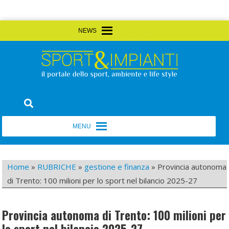
Skip
MENU
MENU
to
content
Sport&Impianti
notizie, prodotti, aziende dello sport facility
MENU
MENU
Home
»
RUBRICHE
»
gestione e finanza
»
Provincia autonoma
di Trento: 100 milioni per lo sport nel bilancio 2025-27
Provincia autonoma di Trento: 100 milioni per