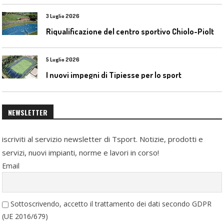
3 Luglio 2026
R
iqualificazione del centro sportivo Chiolo-Pioltelli a Monza
5 Luglio 2026
I nuovi impegni di Tipiesse per lo sport
NEWSLETTER
iscriviti al servizio newsletter di Tsport. Notizie, prodotti e
servizi, nuovi impianti, norme e lavori in corso!
Email
Sottoscrivendo, accetto il trattamento dei dati secondo GDPR
(UE 2016/679)