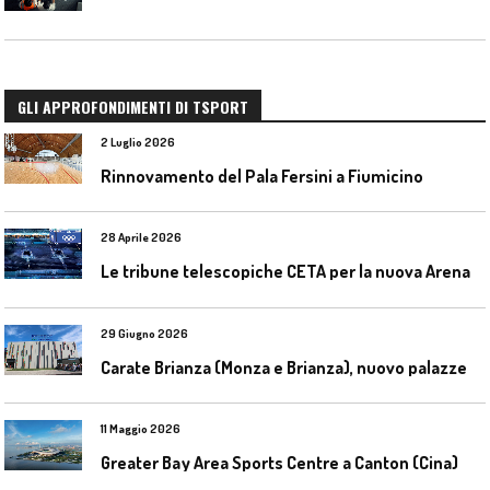
GLI APPROFONDIMENTI DI TSPORT
2 Luglio 2026
Rinnovamento del Pala Fersini a Fiumicino
28 Aprile 2026
L
e tribune telescopiche CETA per la nuova Arena Santa Giulia di Milano
29 Giugno 2026
C
arate Brianza (Monza e Brianza), nuovo palazzetto dello sport
11 Maggio 2026
Greater Bay Area Sports Centre a Canton (Cina)