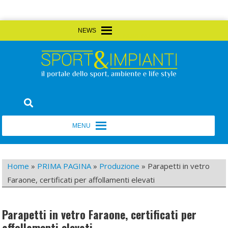
Skip
MENU
MENU
to
content
Sport&Impianti
notizie, prodotti, aziende dello sport facility
MENU
MENU
Home
»
PRIMA PAGINA
»
Produzione
»
Parapetti in vetro
Faraone, certificati per affollamenti elevati
Parapetti in vetro Faraone, certificati per
affollamenti elevati