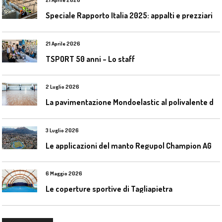
21 Aprile 2026
Speciale Rapporto Italia 2025: appalti e prezziari
21 Aprile 2026
TSPORT 50 anni – Lo staff
2 Luglio 2026
L
a pavimentazione Mondoelastic al polivalente di San Rocco Castagnaretta
3 Luglio 2026
L
e applicazioni del manto Regupol Champion AG 4.0 negli impianti di atletica leggera
6 Maggio 2026
Le coperture sportive di Tagliapietra