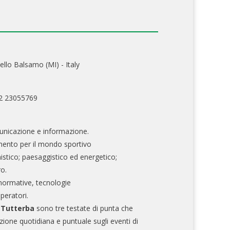
ello Balsamo (MI) - Italy
02 23055769
nicazione e informazione.
mento per il mondo sportivo
nistico; paesaggistico ed energetico;
ro.
normative, tecnologie
operatori.
e Tutterba
sono tre testate di punta che
zione quotidiana e puntuale sugli eventi di