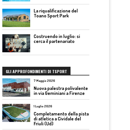
La riqualificazione del
Toano Sport Park
Costruendo in luglio: si
cerca il partenariato
GLI APPROFONDIMENTI DI TSPORT
7 Maggio 2026
Nuova palestra polivalente
in via Geminiani a Firenze
1 Luglio 2026
Completamento della pista
di atletica a Cividale del
Friuli (Ud)