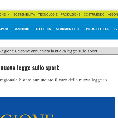
CHE
SOSTENIBILITÀ
TECNOLOGIE
PRODUZIONE
COSTRUENDO
ABBON
SPORT
AZIENDE
TUTTERBA
STRUMENTI PER IL PROGETTISTA
EV
Regione Calabria: annunciata la nuova legge sullo sport
 nuova legge sullo sport
o regionale è stato annunciato il varo della nuova legge in