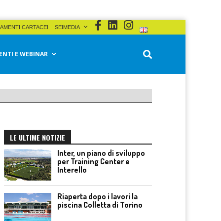
AMENTI CARTACEI
SEIMEDIA
ENTI E WEBINAR
LE ULTIME NOTIZIE
Inter, un piano di sviluppo
per Training Center e
Interello
Riaperta dopo i lavori la
piscina Colletta di Torino