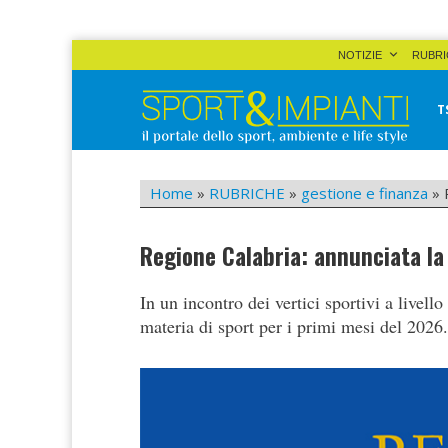
Skip
NOTIZIE
RUBRI
to
content
T
Sport&Impianti
notizie, prodotti, aziende dello sport facility
Home
»
RUBRICHE
»
gestione e finanza
»
Regione Calabria: annunciata la
In un incontro dei vertici sportivi a livell
materia di sport per i primi mesi del 2026.