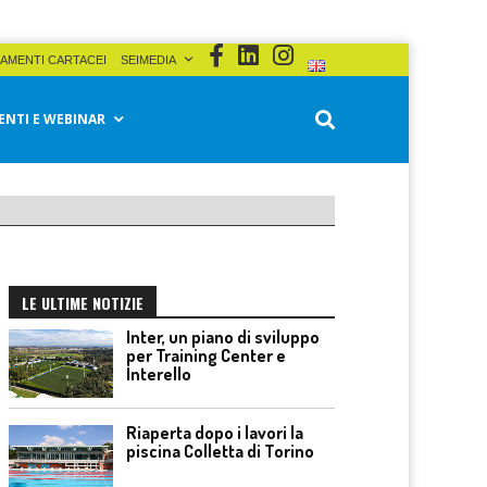
AMENTI CARTACEI
SEIMEDIA
ENTI E WEBINAR
LE ULTIME NOTIZIE
Inter, un piano di sviluppo
per Training Center e
Interello
Riaperta dopo i lavori la
piscina Colletta di Torino