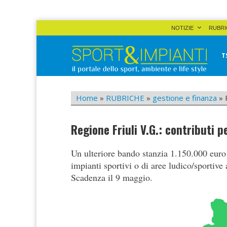
Skip
NOTIZIE
RUBRI
to
content
T
Sport&Impianti
notizie, prodotti, aziende dello sport facility
Home
»
RUBRICHE
»
gestione e finanza
»
Regione Friuli V.G.: contributi p
Un ulteriore bando stanzia 1.150.000 euro p
impianti sportivi o di aree ludico/sportive 
Scadenza il 9 maggio.