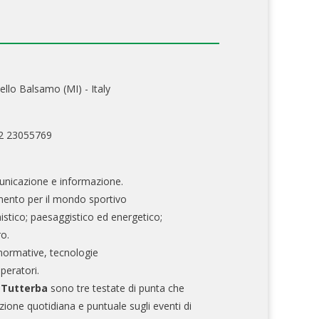
ello Balsamo (MI) - Italy
02 23055769
nicazione e informazione.
mento per il mondo sportivo
nistico; paesaggistico ed energetico;
ro.
normative, tecnologie
operatori.
e Tutterba
sono tre testate di punta che
zione quotidiana e puntuale sugli eventi di