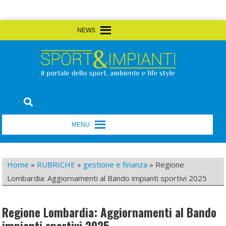
Skip
MENU
MENU
to
content
Sport&Impianti
notizie, prodotti, aziende dello sport facility
MENU
MENU
Home
»
RUBRICHE
»
gestione e finanza
»
Regione
Lombardia: Aggiornamenti al Bando impianti sportivi 2025
Regione Lombardia: Aggiornamenti al Bando