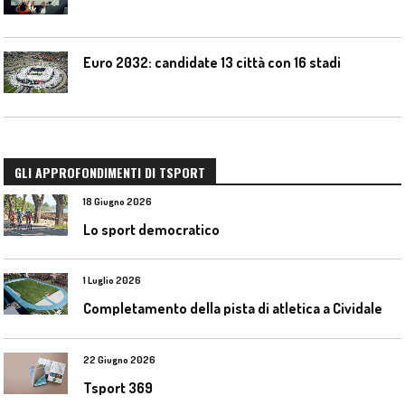
Euro 2032: candidate 13 città con 16 stadi
GLI APPROFONDIMENTI DI TSPORT
18 Giugno 2026
Lo sport democratico
1 Luglio 2026
C
ompletamento della pista di atletica a Cividale del Friuli (Ud)
22 Giugno 2026
Tsport 369