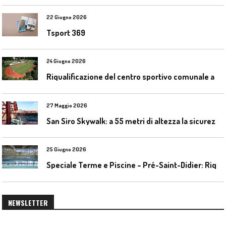
22 Giugno 2026
Tsport 369
24 Giugno 2026
R
iqualificazione del centro sportivo comunale a Bresso (Mi)
27 Maggio 2026
S
an Siro Skywalk: a 55 metri di altezza la sicurezza diventa parte dell’esperienza
25 Giugno 2026
S
peciale Terme e Piscine – Pré-Saint-Didier: Riqualificazione della piscina coperta
NEWSLETTER