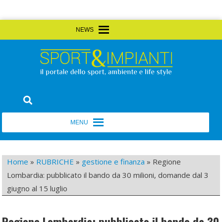
Skip
MENU
MENU
to
content
Sport&Impianti
notizie, prodotti, aziende dello sport facility
MENU
MENU
Home
»
RUBRICHE
»
gestione e finanza
»
Regione
Lombardia: pubblicato il bando da 30 milioni, domande dal 3
giugno al 15 luglio