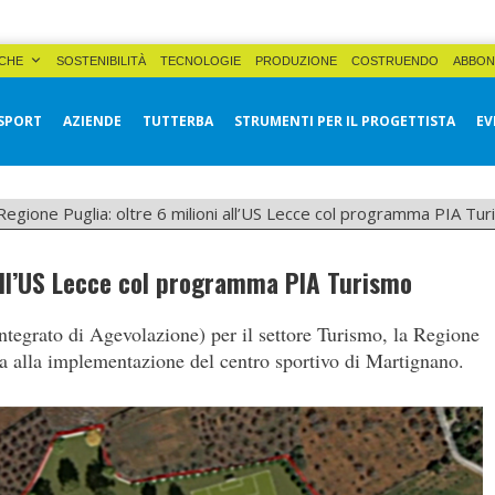
CHE
SOSTENIBILITÀ
TECNOLOGIE
PRODUZIONE
COSTRUENDO
ABBON
SPORT
AZIENDE
TUTTERBA
STRUMENTI PER IL PROGETTISTA
EV
Regione Puglia: oltre 6 milioni all’US Lecce col programma PIA Tu
 all’US Lecce col programma PIA Turismo
tegrato di Agevolazione) per il settore Turismo, la Regione
a alla implementazione del centro sportivo di Martignano.