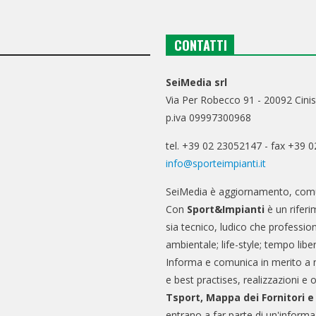
CONTATTI
SeiMedia srl
Via Per Robecco 91 - 20092 Cinis
p.iva 09997300968
tel. +39 02 23052147 - fax +39 
info@sporteimpianti.it
SeiMedia è aggiornamento, comu
Con
Sport&Impianti
è un riferi
sia tecnico, ludico che professio
ambientale; life-style; tempo libe
Informa e comunica in merito a 
e best practises, realizzazioni e 
Tsport, Mappa dei Fornitori 
entrano a far parte di un'informa