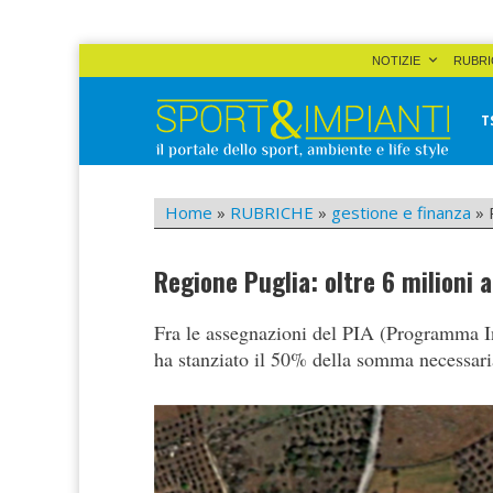
Skip
NOTIZIE
RUBRI
to
content
T
Sport&Impianti
notizie, prodotti, aziende dello sport facility
Home
»
RUBRICHE
»
gestione e finanza
»
Regione Puglia: oltre 6 milioni
Fra le assegnazioni del PIA (Programma In
ha stanziato il 50% della somma necessari