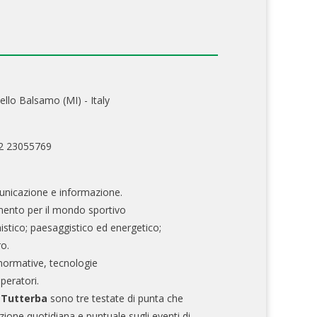
ello Balsamo (MI) - Italy
02 23055769
nicazione e informazione.
mento per il mondo sportivo
nistico; paesaggistico ed energetico;
ro.
normative, tecnologie
operatori.
e Tutterba
sono tre testate di punta che
zione quotidiana e puntuale sugli eventi di