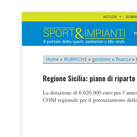
Skip
NOTIZIE
RUBRI
to
content
T
Sport&Impianti
notizie, prodotti, aziende dello sport facility
Home
»
RUBRICHE
»
gestione e finanza
»
Regione Sicilia: piano di riparto
La dotazione di 6.620.000 euro per l’anno i
CONI regionale per il potenziamento delle 