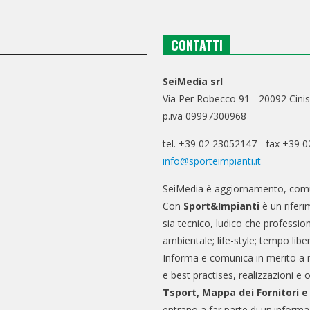
CONTATTI
SeiMedia srl
Via Per Robecco 91 - 20092 Cinis
p.iva 09997300968
tel. +39 02 23052147 - fax +39 
info@sporteimpianti.it
SeiMedia è aggiornamento, comu
Con
Sport&Impianti
è un riferi
sia tecnico, ludico che professio
ambientale; life-style; tempo libe
Informa e comunica in merito a 
e best practises, realizzazioni e 
Tsport, Mappa dei Fornitori 
entrano a far parte di un'informa