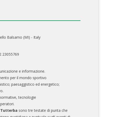
ello Balsamo (MI) - Italy
02 23055769
nicazione e informazione.
mento per il mondo sportivo
nistico; paesaggistico ed energetico;
ro.
normative, tecnologie
operatori.
e Tutterba
sono tre testate di punta che
zione quotidiana e puntuale sugli eventi di