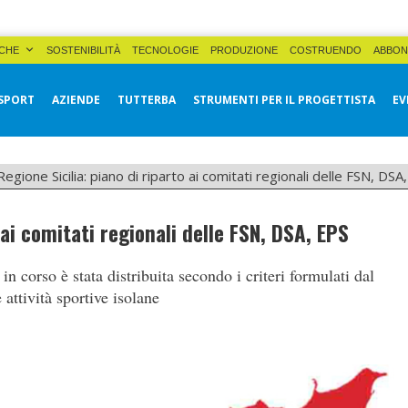
CHE
SOSTENIBILITÀ
TECNOLOGIE
PRODUZIONE
COSTRUENDO
ABBON
SPORT
AZIENDE
TUTTERBA
STRUMENTI PER IL PROGETTISTA
EV
Regione Sicilia: piano di riparto ai comitati regionali delle FSN, DSA
 ai comitati regionali delle FSN, DSA, EPS
n corso è stata distribuita secondo i criteri formulati dal
attività sportive isolane