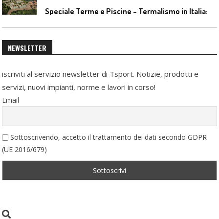
S
peciale Terme e Piscine – Termalismo in Italia: verso una nuova consapevolezza tra l’antico e il moderno
NEWSLETTER
iscriviti al servizio newsletter di Tsport. Notizie, prodotti e
servizi, nuovi impianti, norme e lavori in corso!
Email
Sottoscrivendo, accetto il trattamento dei dati secondo GDPR
(UE 2016/679)