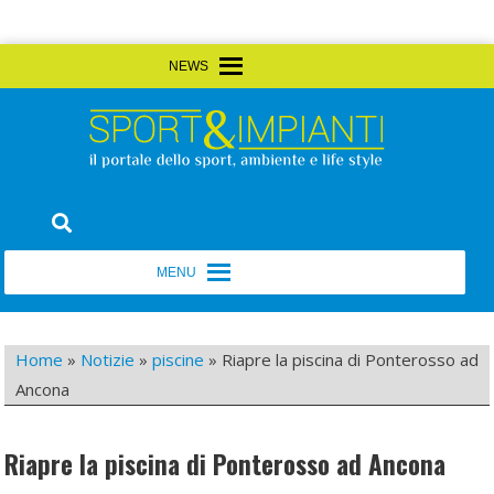
Skip
MENU
MENU
to
content
Sport&Impianti
notizie, prodotti, aziende dello sport facility
MENU
MENU
Home
»
Notizie
»
piscine
»
Riapre la piscina di Ponterosso ad
Ancona
Riapre la piscina di Ponterosso ad Ancona