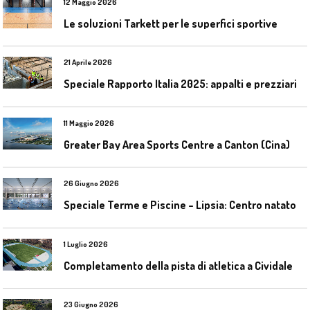
12 Maggio 2026
Le soluzioni Tarkett per le superfici sportive
21 Aprile 2026
Speciale Rapporto Italia 2025: appalti e prezziari
11 Maggio 2026
Greater Bay Area Sports Centre a Canton (Cina)
26 Giugno 2026
S
peciale Terme e Piscine – Lipsia: Centro natatorio Sportbad am Rabet
1 Luglio 2026
C
ompletamento della pista di atletica a Cividale del Friuli (Ud)
23 Giugno 2026