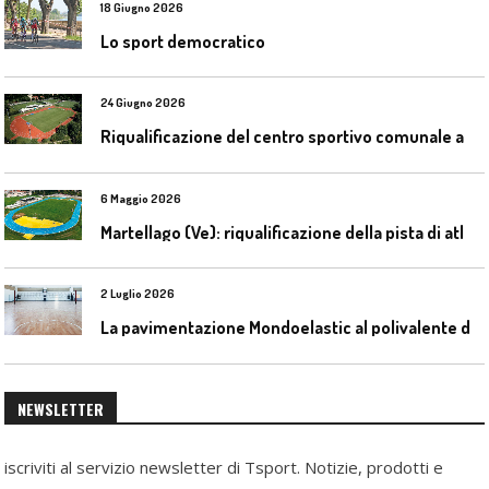
18 Giugno 2026
Lo sport democratico
24 Giugno 2026
R
iqualificazione del centro sportivo comunale a Bresso (Mi)
6 Maggio 2026
M
artellago (Ve): riqualificazione della pista di atletica
2 Luglio 2026
L
a pavimentazione Mondoelastic al polivalente di San Rocco Castagnaretta
NEWSLETTER
iscriviti al servizio newsletter di Tsport. Notizie, prodotti e