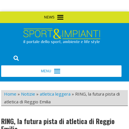
Skip
MENU
MENU
to
content
Sport&Impianti
notizie, prodotti, aziende dello sport facility
MENU
MENU
Home
»
Notizie
»
atletica leggera
»
RING, la futura pista di
atletica di Reggio Emilia
RING, la futura pista di atletica di Reggio