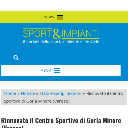
Skip
MENU
MENU
to
content
Sport&Impianti
notizie, prodotti, aziende dello sport facility
MENU
MENU
Home
»
Notizie
»
stadi e campi di calcio
»
Rinnovato il Centro
Sportivo di Gorla Minore (Varese)
Rinnovato il Centro Sportivo di Gorla Minore