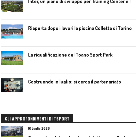
I
nter, un piano di sviluppo per Training Center e Interello
Riaperta dopo i lavori la piscina Colletta di Torino
La riqualificazione del Toano Sport Park
Costruendo in luglio: si cerca il partenariato
GLI APPROFONDIMENTI DI TSPORT
10 Luglio 2026