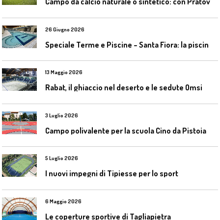
C
ampo da calcio naturale o sintetico: con Pratoverde la manutenzione fa la differenza
26 Giugno 2026
S
peciale Terme e Piscine – Santa Fiora: la piscina geotermica dell’Amiata
13 Maggio 2026
Rabat, il ghiaccio nel deserto e le sedute Omsi
3 Luglio 2026
Campo polivalente per la scuola Cino da Pistoia
5 Luglio 2026
I nuovi impegni di Tipiesse per lo sport
6 Maggio 2026
Le coperture sportive di Tagliapietra