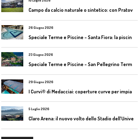
10 Luglio 2026
C
ampo da calcio naturale o sintetico: con Pratoverde la manutenzione fa la differenza
26 Giugno 2026
S
peciale Terme e Piscine – Santa Fiora: la piscina geotermica dell’Amiata
23 Giugno 2026
S
peciale Terme e Piscine – San Pellegrino Terme da ieri a domani
29 Giugno 2026
I
Curvi® di Medacciai: coperture curve per impianti acquatici
5 Luglio 2026
C
laro Arena: il nuovo volto dello Stadio dell’Universidad Católica