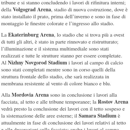
tribune e si stanno concludendo i lavori di rifinitura interni;
Volgograd Arena
della
, stadio di nuova costruzione, dove è
stato installato il prato, prima dell’inverno e sono in fase di
montaggio le finestre colorate e l’ingresso allo stadio.
Ekaterinburg Arena
La
, lo stadio che si trova più a ovest
di tutti gli altri, è stato in parte rinnovato e ristrutturato;
l’illuminazione e il sistema multimediale sono stati
realizzati e tutte le strutture stanno per essere completate.
Nizhny Novgorod Stadium
Al
i lavori al campo di calcio
sono stati completati mentre sono in corso quelli della
struttura frontale dello stadio, che sarà realizzata in
membrana resistente al vento di colore bianco e blu.
Mordovia Arena
Alla
sono in conclusione i lavori alla
Rostov Arena
facciata, al tetto e alle tribune temporanee; la
vedrà presto la conclusione dei lavori con il tetto sospeso e
Samara Stadium
la sistemazione delle aree esterne; il
è
attualmente in fase di conclusione dei lavori relativi al tetto
e alle decorazioni sulla facciata; anche i lavori al campo