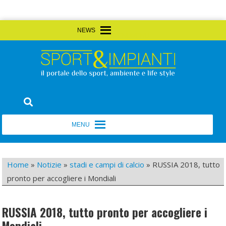
Skip
MENU
MENU
to
content
Sport&Impianti
notizie, prodotti, aziende dello sport facility
MENU
MENU
Home
»
Notizie
»
stadi e campi di calcio
»
RUSSIA 2018, tutto
pronto per accogliere i Mondiali
RUSSIA 2018, tutto pronto per accogliere i