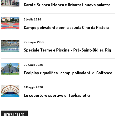
C
arate Brianza (Monza e Brianza), nuovo palazzetto dello sport
3 Luglio 2026
Campo polivalente per la scuola Cino da Pistoia
25 Giugno 2026
S
peciale Terme e Piscine – Pré-Saint-Didier: Riqualificazione della piscina coperta
29 Aprile 2026
Evolplay riqualifica i campi polivalenti di Colfosco
6 Maggio 2026
Le coperture sportive di Tagliapietra
NEWSLETTER