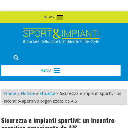
Skip
MENU
MENU
to
content
Sport&Impianti
notizie, prodotti, aziende dello sport facility
MENU
MENU
Home
»
Notizie
»
attualità
»
Sicurezza e impianti sportivi: un
incontro-aperitivo organizzato da AIS
Sicurezza e impianti sportivi: un incontro-