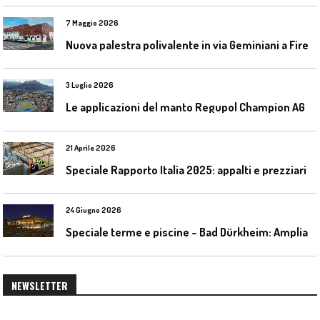
7 Maggio 2026
N
uova palestra polivalente in via Geminiani a Firenze
3 Luglio 2026
L
e applicazioni del manto Regupol Champion AG 4.0 negli impianti di atletica leggera
21 Aprile 2026
Speciale Rapporto Italia 2025: appalti e prezziari
24 Giugno 2026
S
peciale terme e piscine – Bad Dürkheim: Ampliamento del parco acquatico Salinarium con un’area termale
NEWSLETTER