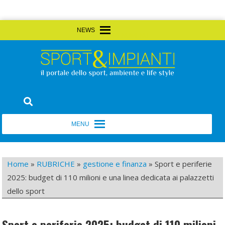
Skip
MENU
MENU
to
content
Sport&Impianti
notizie, prodotti, aziende dello sport facility
MENU
MENU
Home
»
RUBRICHE
»
gestione e finanza
»
Sport e periferie
2025: budget di 110 milioni e una linea dedicata ai palazzetti
dello sport