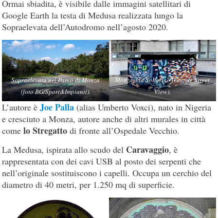
Ormai sbiadita, è visibile dalle immagini satellitari di
Google Earth la testa di Medusa realizzata lungo la
Sopraelevata dell’Autodromo nell’agosto 2020.
Sopraelevata nel
Parco di Monza
Monza, via Solferino (Google Street
(foto BG/Sport&Impianti).
View).
Joe Palla
L’autore è
(alias Umberto Voxci), nato in Nigeria
e cresciuto a Monza, autore anche di altri murales in città
lo Stregatto
come
di fronte all’Ospedale Vecchio.
Caravaggio
La Medusa, ispirata allo scudo del
, è
rappresentata con dei cavi USB al posto dei serpenti che
nell’originale sostituiscono i capelli. Occupa un cerchio del
diametro di 40 metri, per 1.250 mq di superficie.