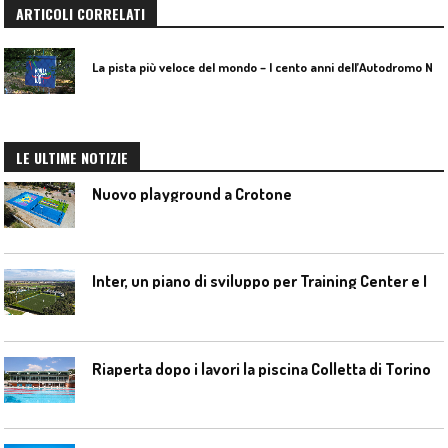
ARTICOLI CORRELATI
L
a pista più veloce del mondo – I cento anni dell’Autodromo Nazionale di Monza
LE ULTIME NOTIZIE
Nuovo playground a Crotone
I
nter, un piano di sviluppo per Training Center e Interello
Riaperta dopo i lavori la piscina Colletta di Torino