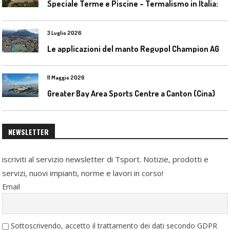
S
peciale Terme e Piscine – Termalismo in Italia: verso una nuova consapevolezza tra l’antico e il moderno
3 Luglio 2026
L
e applicazioni del manto Regupol Champion AG 4.0 negli impianti di atletica leggera
11 Maggio 2026
Greater Bay Area Sports Centre a Canton (Cina)
NEWSLETTER
iscriviti al servizio newsletter di Tsport. Notizie, prodotti e
servizi, nuovi impianti, norme e lavori in corso!
Email
Sottoscrivendo, accetto il trattamento dei dati secondo GDPR