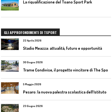
La riqualificazione del Toano Sport Park
GLI APPROFONDIMENTI DI TSPORT
22 Aprile 2026
Stadio Meazza: attualità, futuro e opportunità
30 Giugno 2026
T
rame Condivise, il progetto vincitore di The Sport District per Codroipo
5 Maggio 2026
P
esaro: la nuova palestra scolastica dell’Istituto Comprensivo Olivieri
23 Giugno 2026