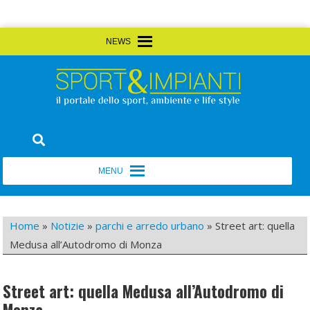
Skip
MENU
MENU
to
content
Sport&Impianti
notizie, prodotti, aziende dello sport facility
MENU
MENU
Home
»
Notizie
»
parchi e arredo urbano
»
Street art: quella
Medusa all’Autodromo di Monza
Street art: quella Medusa all’Autodromo di