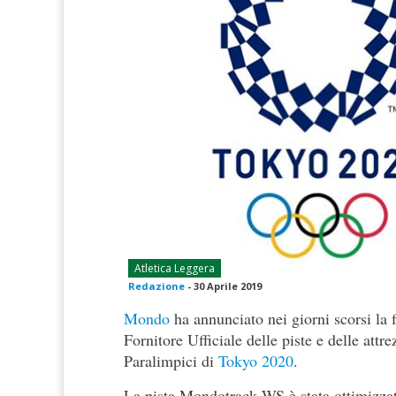
Atletica Leggera
Redazione
-
30 Aprile 2019
Mondo
ha annunciato nei giorni scorsi la 
Fornitore Ufficiale delle piste e delle attr
Paralimpici di
Tokyo 2020
.
La pista Mondotrack WS è stata ottimizzat