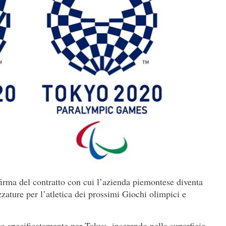
firma del contratto con cui l’azienda piemontese diventa
ezzature per l’atletica dei prossimi Giochi olimpici e
a specificatamente per Tokyo, inserendo nella superficie