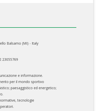
ello Balsamo (MI) - Italy
02 23055769
nicazione e informazione.
mento per il mondo sportivo
nistico; paesaggistico ed energetico;
ro.
normative, tecnologie
operatori.