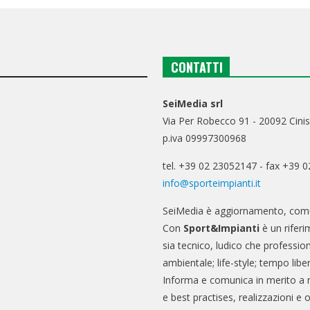
CONTATTI
SeiMedia srl
Via Per Robecco 91 - 20092 Cinis
p.iva 09997300968
tel. +39 02 23052147 - fax +39 
info@sporteimpianti.it
SeiMedia è aggiornamento, comu
Con
Sport&Impianti
è un riferi
sia tecnico, ludico che professio
ambientale; life-style; tempo libe
Informa e comunica in merito a 
e best practises, realizzazioni e 