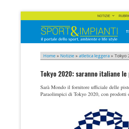
Skip
NOTIZIE
RUBRI
to
content
T
Sport&Impianti
notizie, prodotti, aziende dello sport facility
Home
»
Notizie
»
atletica leggera
»
Tokyo 2
Tokyo 2020: saranno italiane le p
Sarà Mondo il fornitore ufficiale delle pist
Paraolimpici di Tokyo 2020, con prodotti o