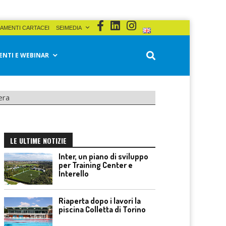
AMENTI CARTACEI
SEIMEDIA
ENTI E WEBINAR
era
LE ULTIME NOTIZIE
Inter, un piano di sviluppo
per Training Center e
Interello
Riaperta dopo i lavori la
piscina Colletta di Torino