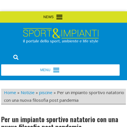
Skip
MENU
MENU
to
content
Sport&Impianti
notizie, prodotti, aziende dello sport facility
MENU
MENU
Home
»
Notizie
»
piscine
»
Per un impianto sportivo natatorio
con una nuova filosofia post pandemia
Per un impianto sportivo natatorio con una