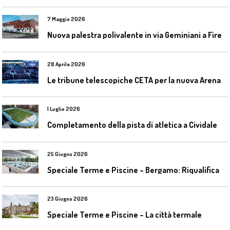
7 Maggio 2026
N
uova palestra polivalente in via Geminiani a Firenze
28 Aprile 2026
L
e tribune telescopiche CETA per la nuova Arena Santa Giulia di Milano
1 Luglio 2026
C
ompletamento della pista di atletica a Cividale del Friuli (Ud)
25 Giugno 2026
S
peciale Terme e Piscine – Bergamo: Riqualificazione delle piscine Italcementi
23 Giugno 2026
Speciale Terme e Piscine – La città termale