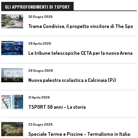
GLI APPROFONDIMENTI DI TSPORT
30 Giugno 2026
T
rame Condivise, il progetto vincitore di The Sport District per Codroipo
28 Aprile 2026
L
e tribune telescopiche CETA per la nuova Arena Santa Giulia di Milano
26 Giugno 2026
Nuova palestra scolastica a Calcinaia (Pi)
21 Aprile 2026
TSPORT 50 anni – La storia
23 Giugno 2026
S
peciale Terme e Piscine – Termalismo in Italia: verso una nuova consapevolezza tra l’antico e il moderno