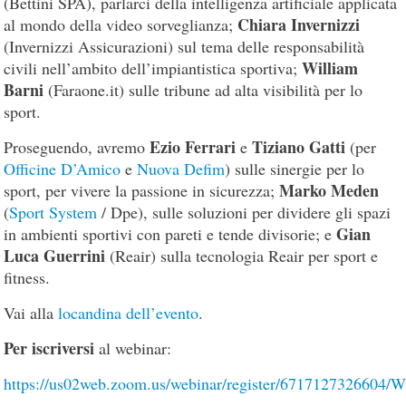
(Bettini SPA), parlarci della intelligenza artificiale applicata
Chiara Invernizzi
al mondo della video sorveglianza;
(Invernizzi Assicurazioni) sul tema delle responsabilità
William
civili nell’ambito dell’impiantistica sportiva;
Barni
(Faraone.it) sulle tribune ad alta visibilità per lo
sport.
Ezio Ferrari
Tiziano Gatti
Proseguendo, avremo
e
(per
Officine D’Amico
e
Nuova Defim
) sulle sinergie per lo
Marko Meden
sport, per vivere la passione in sicurezza;
(
Sport System
/ Dpe), sulle soluzioni per dividere gli spazi
Gian
in ambienti sportivi con pareti e tende divisorie; e
Luca Guerrini
(Reair) sulla tecnologia Reair per sport e
fitness.
Vai alla
locandina dell’evento
.
Per iscriversi
al webinar:
https://us02web.zoom.us/webinar/register/67171273266