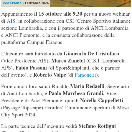
Redazione
-
1 Ottobre 2024
il 15 ottobre alle 9,30
Appuntamento
per un nuovo webinar
di
AIS
, in collaborazione con CSI (Centro Sportivo italiano)
sezione Lombardia, e con il patrocinio di ANCI Lombardia
e ANCI Piemonte, e la consueta collaborazione della
piattaforma Campus Faraone.
Giancarlo De Cristofaro
L’incontro sarà introdotto da
Marco Zanetel
(Vice Presidente AIS),
(C.S.I. Lombardia
Fabio Passoni
APS),
(di Sport&Impianti, che è partner
Roberto Volpe
dell’evento), e
(di
Faraone.it
).
Mario Redaelli
Porteranno i loro saluti Rinaldo
, Segretario
Paolo Marchesa Grandi,
di Anci Lombardia, e
Vice
Novella Cappelletti
Presidente di Anci Piemonte; quindi
(Paysage Topscape) ricorderà l’imminente apertura di Move
City Sport 2024.
Stefano Rottigni
La parte tecnica dell’incontro vedrà