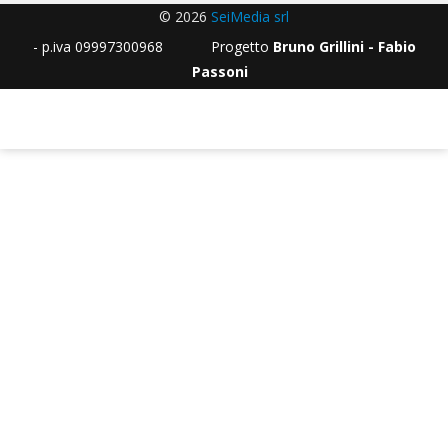
© 2026
SeiMedia srl
- p.iva 09997300968 Progetto
Bruno Grillini - Fabio
Passoni