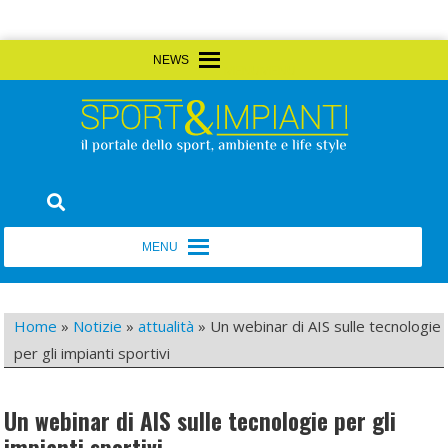
Skip
MENU
MENU
to
content
Sport&Impianti
notizie, prodotti, aziende dello sport facility
MENU
MENU
Home
»
Notizie
»
attualità
»
Un webinar di AIS sulle tecnologie
per gli impianti sportivi
Un webinar di AIS sulle tecnologie per gli