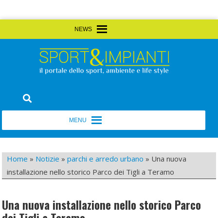
Skip
MENU
MENU
to
content
Sport&Impianti
notizie, prodotti, aziende dello sport facility
MENU
MENU
Home
»
Notizie
»
parchi e arredo urbano
»
Una nuova
installazione nello storico Parco dei Tigli a Teramo
Una nuova installazione nello storico Parco