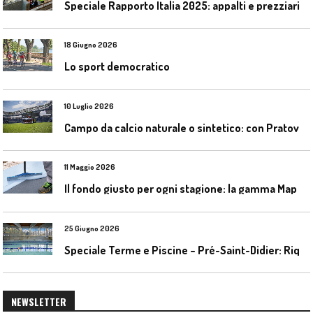
Speciale Rapporto Italia 2025: appalti e prezziari
18 Giugno 2026
Lo sport democratico
10 Luglio 2026
C
ampo da calcio naturale o sintetico: con Pratoverde la manutenzione fa la differenza
11 Maggio 2026
I
l fondo giusto per ogni stagione: la gamma Mapecoat TNS Base Coat di Mapei
25 Giugno 2026
S
peciale Terme e Piscine – Pré-Saint-Didier: Riqualificazione della piscina coperta
NEWSLETTER