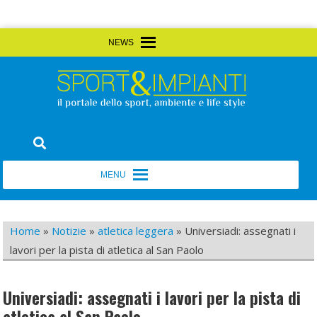
Skip
MENU
MENU
to
content
Sport&Impianti
notizie, prodotti, aziende dello sport facility
MENU
MENU
Home
»
Notizie
»
atletica leggera
»
Universiadi: assegnati i
lavori per la pista di atletica al San Paolo
Universiadi: assegnati i lavori per la pista di