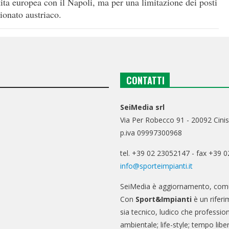
tita europea con il Napoli, ma per una limitazione dei posti
ionato austriaco.
CONTATTI
SeiMedia srl
Via Per Robecco 91 - 20092 Cinis
p.iva 09997300968
tel. +39 02 23052147 - fax +39 
info@sporteimpianti.it
SeiMedia è aggiornamento, comu
Con
Sport&Impianti
è un riferi
sia tecnico, ludico che professio
ambientale; life-style; tempo libe