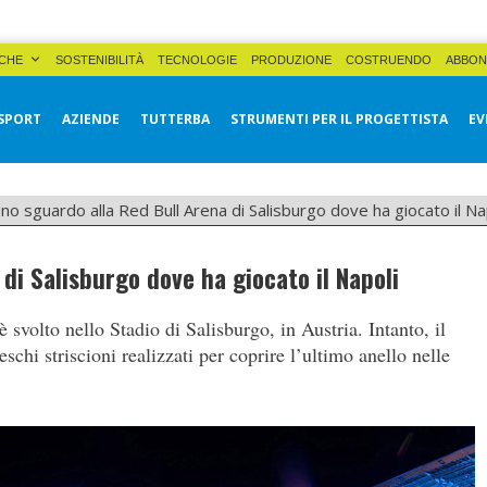
CHE
SOSTENIBILITÀ
TECNOLOGIE
PRODUZIONE
COSTRUENDO
ABBON
SPORT
AZIENDE
TUTTERBA
STRUMENTI PER IL PROGETTISTA
EV
no sguardo alla Red Bull Arena di Salisburgo dove ha giocato il Na
di Salisburgo dove ha giocato il Napoli
è svolto nello Stadio di Salisburgo, in Austria. Intanto, il
eschi striscioni realizzati per coprire l’ultimo anello nelle