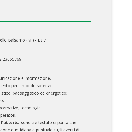
ello Balsamo (MI) - Italy
02 23055769
nicazione e informazione.
mento per il mondo sportivo
nistico; paesaggistico ed energetico;
ro.
normative, tecnologie
operatori.
e Tutterba
sono tre testate di punta che
zione quotidiana e puntuale sugli eventi di