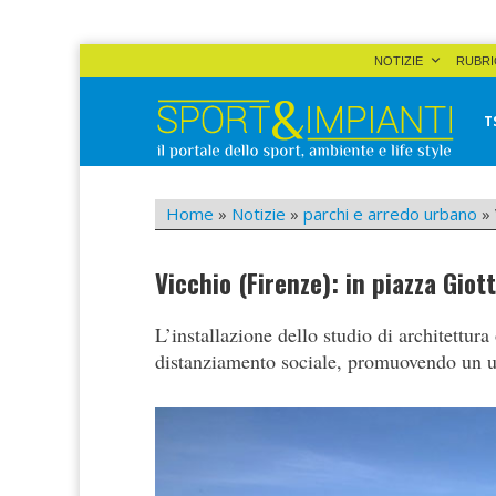
Skip
NOTIZIE
RUBRI
to
content
T
Sport&Impianti
notizie, prodotti, aziende dello sport facility
Home
»
Notizie
»
parchi e arredo urbano
»
Vicchio (Firenze): in piazza Giot
L’installazione dello studio di architettu
distanziamento sociale, promuovendo un us