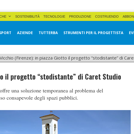
CHE
SOSTENIBILITÀ
TECNOLOGIE
PRODUZIONE
COSTRUENDO
ABBON
SPORT
AZIENDE
TUTTERBA
STRUMENTI PER IL PROGETTISTA
EV
Vicchio (Firenze): in piazza Giotto il progetto “stodistante” di Care
to il progetto “stodistante” di Caret Studio
ra offre una soluzione temporanea al problema del
o consapevole degli spazi pubblici.