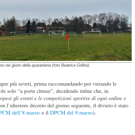
 nei giorni della quarantena (foto Beatrice Grillini).
sempre più severi, prima raccomandando poi vietando le
le solo “a porte chiuse”, decidendo infine che, in
spesi gli eventi e le competizioni sportive di ogni ordine e
on l’ulteriore decreto del giorno seguente, il divieto è stato
PCM dell’8 marzo
e il
DPCM del 9 marzo
).