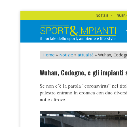
Skip
NOTIZIE
RUBRI
to
content
T
Sport&Impianti
notizie, prodotti, aziende dello sport facility
Home
»
Notizie
»
attualità
»
Wuhan, Codogno,
Wuhan, Codogno, e gli impianti s
Se non c’è la parola “coronavirus” nel tito
palestre entrano in cronaca con due divers
noi e altrove.