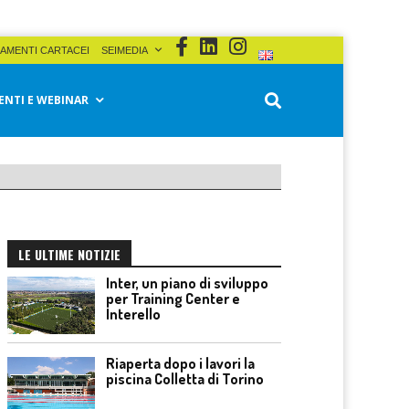
AMENTI CARTACEI
SEIMEDIA
ENTI E WEBINAR
LE ULTIME NOTIZIE
Inter, un piano di sviluppo
per Training Center e
Interello
Riaperta dopo i lavori la
piscina Colletta di Torino