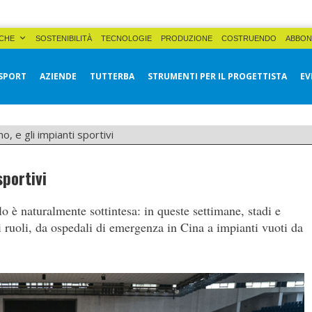
CHE
SOSTENIBILITÀ
TECNOLOGIE
PRODUZIONE
COSTRUENDO
ABBON
SPORT
AZIENDE
TUTTERBA
STRUMENTI PER IL PROGETTISTA
EV
 e gli impianti sportivi
portivi
lo è naturalmente sottintesa: in queste settimane, stadi e
i ruoli, da ospedali di emergenza in Cina a impianti vuoti da