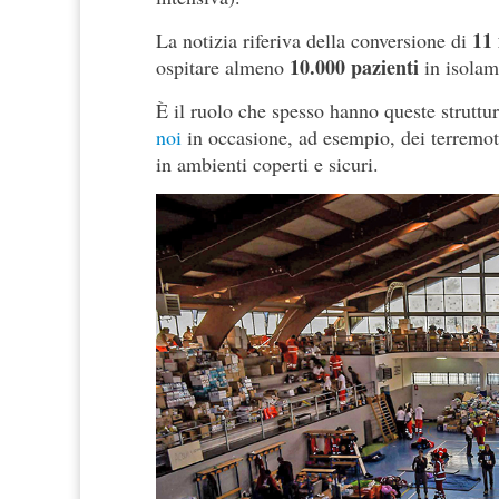
11 
La notizia riferiva della conversione di
10.000 pazienti
ospitare almeno
in isolam
È il ruolo che spesso hanno queste struttu
noi
in occasione, ad esempio, dei terremoti
in ambienti coperti e sicuri.