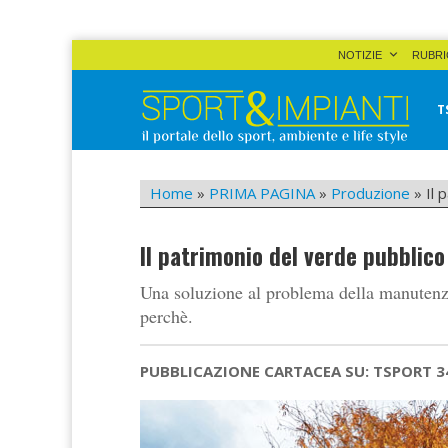
Skip
NOTIZIE
RUBRI
to
content
T
Sport&Impianti
notizie, prodotti, aziende dello sport facility
Home
»
PRIMA PAGINA
»
Produzione
»
Il 
Il patrimonio del verde pubblico 
Una soluzione al problema della manutenz
perchè.
PUBBLICAZIONE CARTACEA SU: TSPORT 3