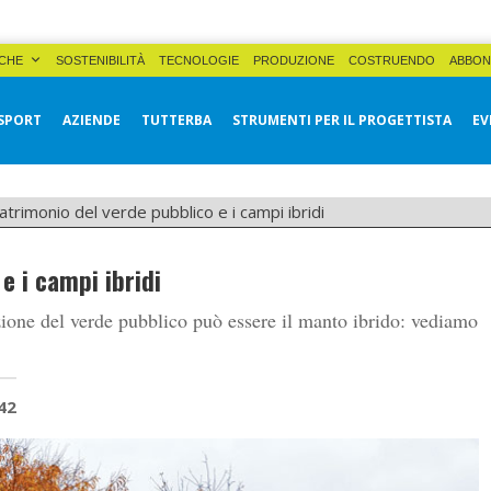
CHE
SOSTENIBILITÀ
TECNOLOGIE
PRODUZIONE
COSTRUENDO
ABBON
SPORT
AZIENDE
TUTTERBA
STRUMENTI PER IL PROGETTISTA
EV
patrimonio del verde pubblico e i campi ibridi
e i campi ibridi
ione del verde pubblico può essere il manto ibrido: vediamo
42