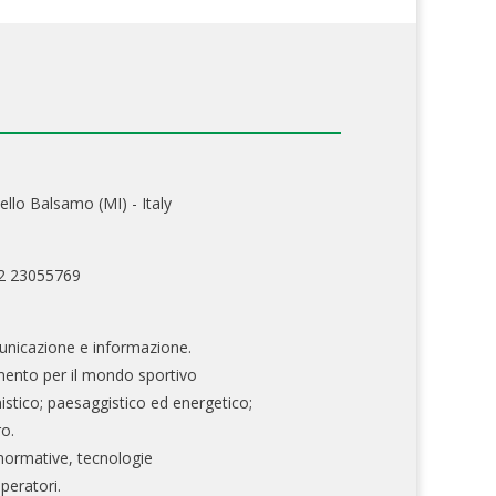
ello Balsamo (MI) - Italy
02 23055769
nicazione e informazione.
mento per il mondo sportivo
nistico; paesaggistico ed energetico;
ro.
normative, tecnologie
operatori.