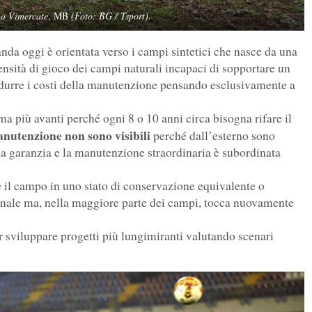
 a Vimercate
, MB
(Foto: BG / Tsport)
.
a oggi è orientata verso i campi sintetici che nasce da una
ensità di gioco dei campi naturali incapaci di sopportare un
 ridurre i costi della manutenzione pensando esclusivamente a
ma più avanti perché ogni 8 o 10 anni circa bisogna rifare il
manutenzione non sono visibili
perché dall’esterno sono
la garanzia e la manutenzione straordinaria è subordinata
e il campo in uno stato di conservazione equivalente o
riginale ma, nella maggiore parte dei campi, tocca nuovamente
ar sviluppare progetti più lungimiranti valutando scenari