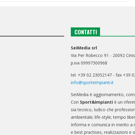
CONTATTI
SeiMedia srl
Via Per Robecco 91 - 20092 Cinis
p.iva 09997300968
tel. +39 02 23052147 - fax +39 
info@sporteimpianti.it
SeiMedia è aggiornamento, comu
Con
Sport&Impianti
è un riferi
sia tecnico, ludico che professio
ambientale; life-style; tempo libe
Informa e comunica in merito a 
e best practises, realizzazioni e 