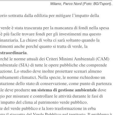
Milano, Parco Nord (Foto: BG/Tsport).
orio sottratta dalla edilizia per mitigare l’impatto della
verde è stata trascurata per la mancanza di fondi nella spesa
è più facile trovare fondi per gli investimenti ma questo
anziaria. La chiave di volta ci sarà soltanto quando la
imenti anche perché quanto si tratta di verde, la
 straordinaria
.
erché le norme attuali dei Criteri Minimi Ambientali (CAM)
mbientale (SIA) di tutte le opere pubbliche che comprende
azione. Lo studio deve inoltre proiettare scenari almeno
mbiamenti climatici. Nella specie, le norme richiedono un
tazione dello stato di conservazione, come punto di partenza
un sistema di gestione ambientale
nale deve produrre
dove
 per misurare e controllare le attività durante le fasi di
’impatto del clima al patrimonio verde pubblico.
te del verde pubblico e la loro trasformazione in erba
to il riassetto del Verde Pubblico nel territorio. Il problema è