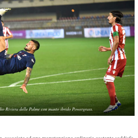
dio Riviera delle Palme con manto ibrido Powergrass.
o
, associato ad una manutenzione ordinaria costante soddisfa