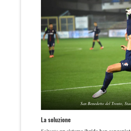
San Benedetto del Tronto, Sta
La soluzione
un sistema ibrido ben congeniat
Soltanto