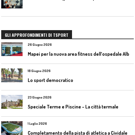
GLI APPROFONDIMENTI DI TSPORT
26 Giugno 2026
M
apei per la nuova area fitness dell’ospedale Alba-Bra
18 Giugno 2026
Lo sport democratico
23 Giugno 2026
Speciale Terme e Piscine – La città termale
1 Luglio 2026
C
ompletamento della pista di atletica a Cividale del Friuli (Ud)