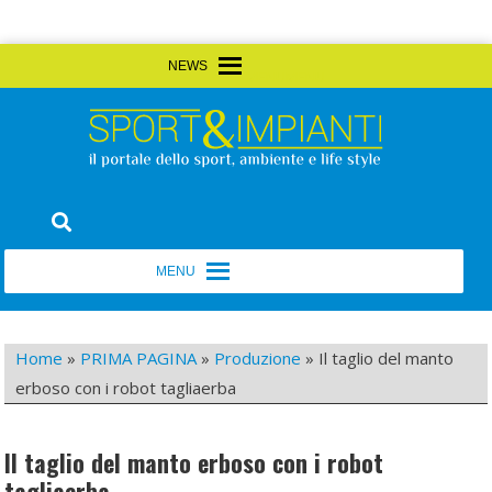
Skip
MENU
MENU
to
content
Sport&Impianti
notizie, prodotti, aziende dello sport facility
MENU
MENU
Home
»
PRIMA PAGINA
»
Produzione
»
Il taglio del manto
erboso con i robot tagliaerba
Il taglio del manto erboso con i robot
tagliaerba