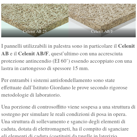
Celenit AB 25
Celenit AB/F
Celenit
I pannelli utilizzabili in palestra sono in particolare il
AB
Celenit AB/F
e il
, quest’ultimo con una accresciuta
protezione antincendio (EI 60’) essendo accoppiato con una
lastra in cartongesso di spessore 15 mm.
Per entrambi i sistemi antisfondellamento sono state
effettuate dall’Istituto Giordano le prove secondo rigorose
metodologie di laboratorio.
Una porzione di controsoffitto viene sospesa a una struttura di
sostegno per simulare le reali condizioni di posa in opera.
Una struttura di sollevamento e sgancio degli elementi di
caduta, dotata di elettromagneti, ha il compito di sganciare
gli elementi di caduta (costituiti da tavelle in laterizio