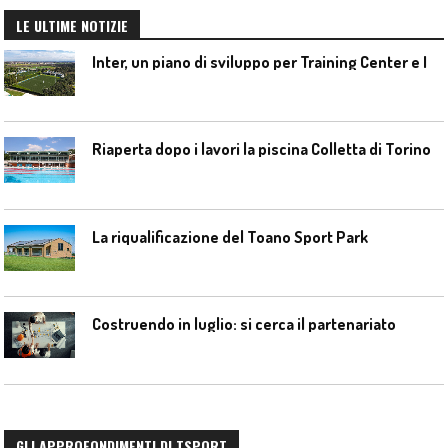
LE ULTIME NOTIZIE
I
nter, un piano di sviluppo per Training Center e Interello
Riaperta dopo i lavori la piscina Colletta di Torino
La riqualificazione del Toano Sport Park
Costruendo in luglio: si cerca il partenariato
GLI APPROFONDIMENTI DI TSPORT