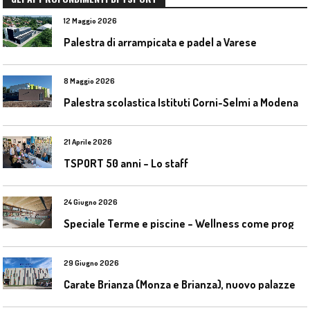
12 Maggio 2026
Palestra di arrampicata e padel a Varese
8 Maggio 2026
Palestra scolastica Istituti Corni-Selmi a Modena
21 Aprile 2026
TSPORT 50 anni – Lo staff
24 Giugno 2026
S
peciale Terme e piscine – Wellness come progetto contemporaneo
29 Giugno 2026
C
arate Brianza (Monza e Brianza), nuovo palazzetto dello sport