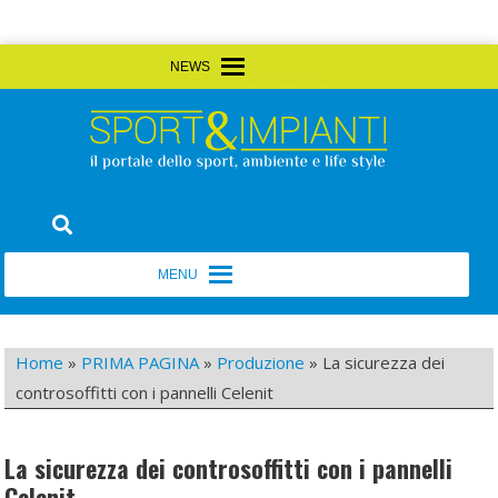
Skip
MENU
MENU
to
content
Sport&Impianti
notizie, prodotti, aziende dello sport facility
MENU
MENU
Home
»
PRIMA PAGINA
»
Produzione
»
La sicurezza dei
controsoffitti con i pannelli Celenit
La sicurezza dei controsoffitti con i pannelli
Celenit