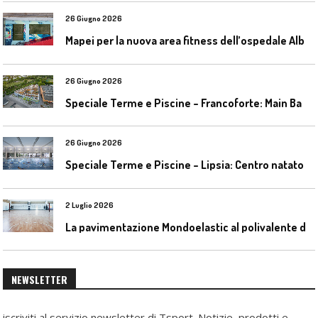
26 Giugno 2026
M
apei per la nuova area fitness dell’ospedale Alba-Bra
26 Giugno 2026
S
peciale Terme e Piscine – Francoforte: Main Bad Bornheim
26 Giugno 2026
S
peciale Terme e Piscine – Lipsia: Centro natatorio Sportbad am Rabet
2 Luglio 2026
L
a pavimentazione Mondoelastic al polivalente di San Rocco Castagnaretta
NEWSLETTER
iscriviti al servizio newsletter di Tsport. Notizie, prodotti e