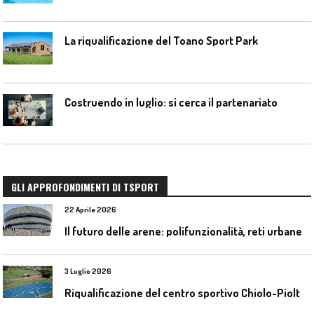
La riqualificazione del Toano Sport Park
Costruendo in luglio: si cerca il partenariato
GLI APPROFONDIMENTI DI TSPORT
22 Aprile 2026
I
l futuro delle arene: polifunzionalità, reti urbane e competizione globale
3 Luglio 2026
R
iqualificazione del centro sportivo Chiolo-Pioltelli a Monza