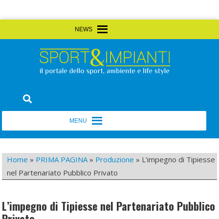
Skip
MENU
MENU
to
content
Sport&Impianti
notizie, prodotti, aziende dello sport facility
MENU
MENU
Home
»
PRIMA PAGINA
»
Produzione
»
L’impegno di Tipiesse
nel Partenariato Pubblico Privato
L’impegno di Tipiesse nel Partenariato Pubblico
Privato