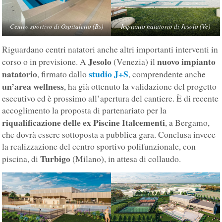
Centro sportivo di Ospitaletto (Bs)
Impianto natatorio di Jesolo (Ve)
Riguardano centri natatori anche altri importanti interventi in
Jesolo
nuovo impianto
corso o in previsione. A
(Venezia) il
natatorio
studio J+S
, firmato dallo
, comprendente anche
un’area wellness
, ha già ottenuto la validazione del progetto
esecutivo ed è prossimo all’apertura del cantiere. È di recente
accoglimento la proposta di partenariato per la
riqualificazione delle ex Piscine Italcementi
, a Bergamo,
che dovrà essere sottoposta a pubblica gara. Conclusa invece
la realizzazione del centro sportivo polifunzionale, con
Turbigo
piscina, di
(Milano), in attesa di collaudo.