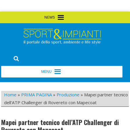
Skip
MENU
MENU
to
content
Sport&Impianti
notizie, prodotti, aziende dello sport facility
MENU
MENU
Home
»
PRIMA PAGINA
»
Produzione
»
Mapei partner tecnico
dell’ATP Challenger di Rovereto con Mapecoat
Mapei partner tecnico dell’ATP Challenger di
Rovereto con Mapecoat