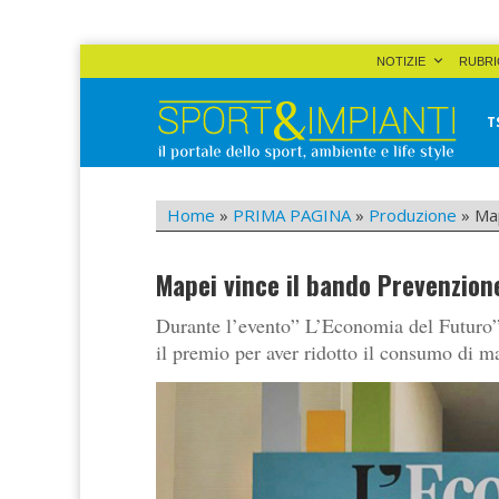
Skip
NOTIZIE
RUBRI
to
content
T
Sport&Impianti
notizie, prodotti, aziende dello sport facility
Home
»
PRIMA PAGINA
»
Produzione
»
Map
Mapei vince il bando Prevenzion
Durante l’evento” L’Economia del Futuro”
il premio per aver ridotto il consumo di m