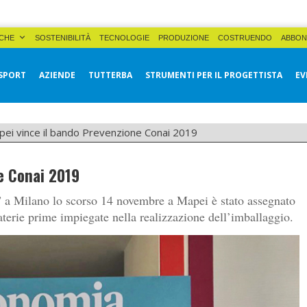
CHE
SOSTENIBILITÀ
TECNOLOGIE
PRODUZIONE
COSTRUENDO
ABBON
SPORT
AZIENDE
TUTTERBA
STRUMENTI PER IL PROGETTISTA
EV
ei vince il bando Prevenzione Conai 2019
e Conai 2019
 a Milano lo scorso 14 novembre a Mapei è stato assegnato
aterie prime impiegate nella realizzazione dell’imballaggio.