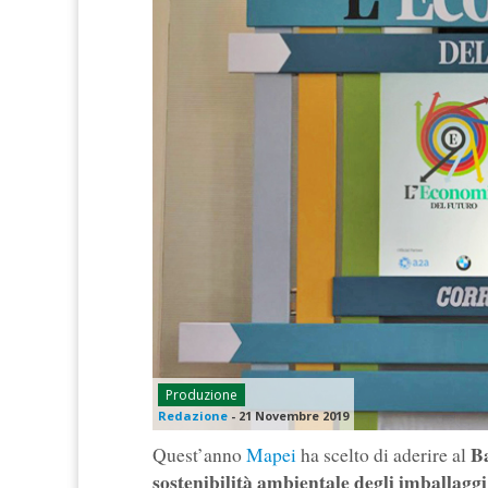
Produzione
Redazione
-
21 Novembre 2019
Ba
Quest’anno
Mapei
ha scelto di aderire al
sostenibilità ambientale degli imballaggi