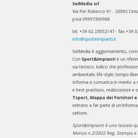
SeiMedia srl
Via Per Robecco 91 - 20092 Cinis
p.iva 09997300968
tel. +39 02 23052147 - fax +39 
info@sporteimpianti.it
SeiMedia è aggiornamento, comu
Con
Sport&Impianti
è un riferi
sia tecnico, ludico che professio
ambientale; life-style; tempo libe
Informa e comunica in merito a 
e best practises, realizzazioni e 
Tsport, Mappa dei Fornitori 
entrano a far parte di un'informa
settore.
Sport&Impianti è una testata qu
Monza n.2/2022 Reg. Stampa e n