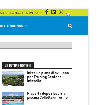
AMENTI CARTACEI
SEIMEDIA
ENTI E WEBINAR
LE ULTIME NOTIZIE
Inter, un piano di sviluppo
per Training Center e
Interello
Riaperta dopo i lavori la
piscina Colletta di Torino