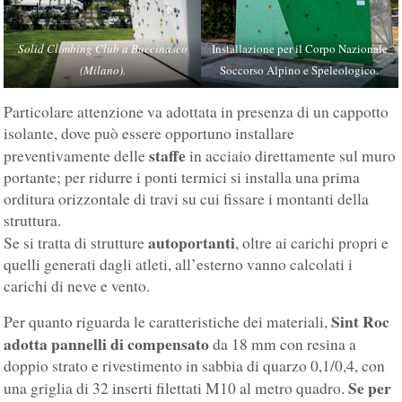
Solid Climbing Club a Buccinasco
Installazione per il Corpo Nazionale
(Milano).
Soccorso Alpino e Speleologico.
Particolare attenzione va adottata in presenza di un cappotto
isolante, dove può essere opportuno installare
staffe
preventivamente delle
in acciaio direttamente sul muro
portante; per ridurre i ponti termici si installa una prima
orditura orizzontale di travi su cui fissare i montanti della
struttura.
autoportanti
Se si tratta di strutture
, oltre ai carichi propri e
quelli generati dagli atleti, all’esterno vanno calcolati i
carichi di neve e vento.
Sint Roc
Per quanto riguarda le caratteristiche dei materiali,
adotta pannelli di compensato
da 18 mm con resina a
doppio strato e rivestimento in sabbia di quarzo 0,1/0,4, con
Se per
una griglia di 32 inserti filettati M10 al metro quadro.