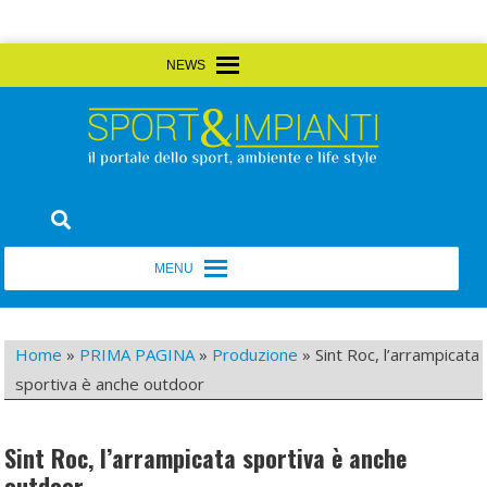
Skip
MENU
MENU
to
content
Sport&Impianti
notizie, prodotti, aziende dello sport facility
MENU
MENU
Home
»
PRIMA PAGINA
»
Produzione
»
Sint Roc, l’arrampicata
sportiva è anche outdoor
Sint Roc, l’arrampicata sportiva è anche
outdoor