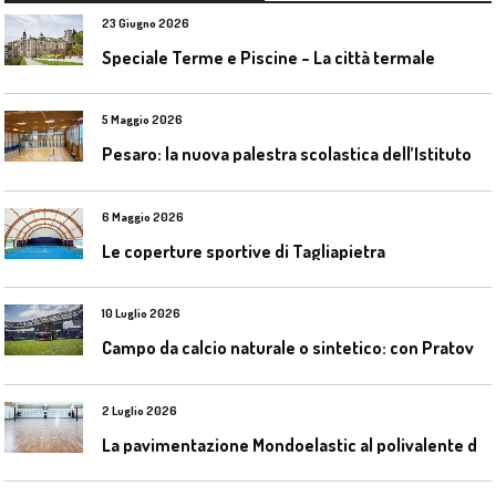
23 Giugno 2026
Speciale Terme e Piscine – La città termale
5 Maggio 2026
P
esaro: la nuova palestra scolastica dell’Istituto Comprensivo Olivieri
6 Maggio 2026
Le coperture sportive di Tagliapietra
10 Luglio 2026
C
ampo da calcio naturale o sintetico: con Pratoverde la manutenzione fa la differenza
2 Luglio 2026
L
a pavimentazione Mondoelastic al polivalente di San Rocco Castagnaretta